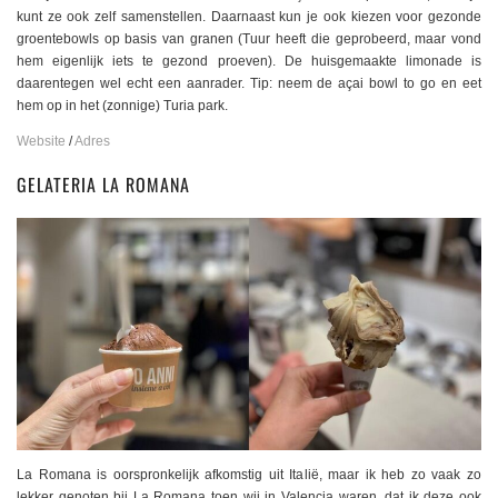
kunt ze ook zelf samenstellen. Daarnaast kun je ook kiezen voor gezonde
groentebowls op basis van granen (Tuur heeft die geprobeerd, maar vond
hem eigenlijk iets te gezond proeven). De huisgemaakte limonade is
daarentegen wel echt een aanrader. Tip: neem de açai bowl to go en eet
hem op in het (zonnige) Turia park.
Website
/
Adres
GELATERIA LA ROMANA
La Romana is oorspronkelijk afkomstig uit Italië, maar ik heb zo vaak zo
lekker genoten bij La Romana toen wij in Valencia waren, dat ik deze ook