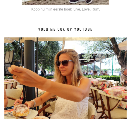
Koop nu mijn eerste boek 'Live, Love, Run'
.
VOLG ME OOK OP YOUTUBE