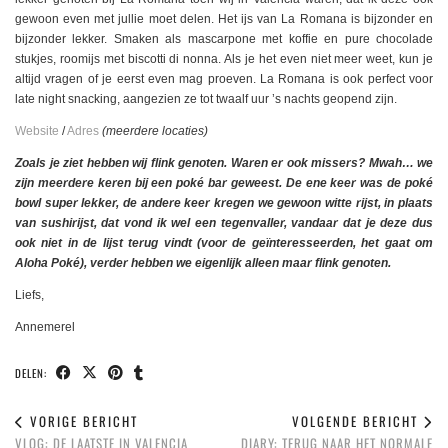
gewoon even met jullie moet delen. Het ijs van La Romana is bijzonder en
bijzonder lekker. Smaken als mascarpone met koffie en pure chocolade
stukjes, roomijs met biscotti di nonna. Als je het even niet meer weet, kun je
altijd vragen of je eerst even mag proeven. La Romana is ook perfect voor
late night snacking, aangezien ze tot twaalf uur ’s nachts geopend zijn.
Website
/
Adres
(meerdere locaties)
Zoals je ziet hebben wij flink genoten. Waren er ook missers? Mwah… we
zijn meerdere keren bij een poké bar geweest. De ene keer was de poké
bowl super lekker, de andere keer kregen we gewoon witte rijst, in plaats
van sushirijst, dat vond ik wel een tegenvaller, vandaar dat je deze dus
ook niet in de lijst terug vindt (voor de geïnteresseerden, het gaat om
Aloha Poké), verder hebben we eigenlijk alleen maar flink genoten.
Liefs,
Annemerel
DELEN:
VORIGE BERICHT
VOLGENDE BERICHT
VLOG: DE LAATSTE IN VALENCIA
DIARY: TERUG NAAR HET NORMALE