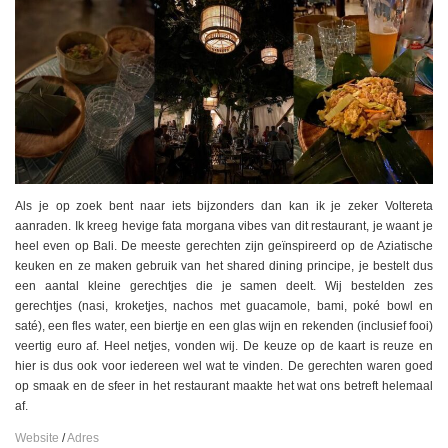
Als je op zoek bent naar iets bijzonders dan kan ik je zeker Voltereta
aanraden. Ik kreeg hevige fata morgana vibes van dit restaurant, je waant je
heel even op Bali. De meeste gerechten zijn geïnspireerd op de Aziatische
keuken en ze maken gebruik van het shared dining principe, je bestelt dus
een aantal kleine gerechtjes die je samen deelt. Wij bestelden zes
gerechtjes (nasi, kroketjes, nachos met guacamole, bami, poké bowl en
saté), een fles water, een biertje en een glas wijn en rekenden (inclusief fooi)
veertig euro af. Heel netjes, vonden wij. De keuze op de kaart is reuze en
hier is dus ook voor iedereen wel wat te vinden. De gerechten waren goed
op smaak en de sfeer in het restaurant maakte het wat ons betreft helemaal
af.
Website
/
Adres