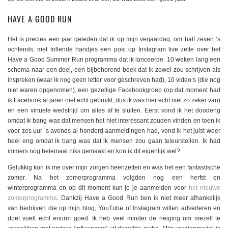
HAVE A GOOD RUN
Het is precies een jaar geleden dat ik op mijn verjaardag, om half zeven ’s
ochtends, met trillende handjes een post op Instagram live zette over het
Have a Good Summer Run programma dat ik lanceerde. 10 weken lang een
schema naar een doel, een bijbehorend boek dat ik zowel zou schrijven als
inspreken (waar ik nog geen letter voor geschreven had), 10 video’s (die nog
niet waren opgenomen), een gezellige Facebookgroep (op dat moment had
ik Facebook al jaren niet echt gebruikt, dus ik was hier echt niet zo zeker van)
en een virtuele wedstrijd om alles af te sluiten. Eerst vond ik het doodeng
omdat ik bang was dat mensen het niet interessant zouden vinden en toen ik
voor zes uur ’s avonds al honderd aanmeldingen had, vond ik het juist weer
heel eng omdat ik bang was dat ik mensen zou gaan teleurstellen. Ik had
immers nog helemaal niks gemaakt en kon ik dit eigenlijk wel?
Gelukkig kon ik me over mijn zorgen heenzetten en was het een fantastische
zomer. Na het zomerprogramma volgden nog een herfst en
winterprogramma en op dit moment kun je je aanmelden voor
het nieuwe
zomerprogramma
. Dankzij Have a Good Run ben ik niet meer afhankelijk
van bedrijven die op mijn blog, YouTube of Instagram willen adverteren en
doet voelt echt enorm goed. Ik heb veel minder de neiging om mezelf te