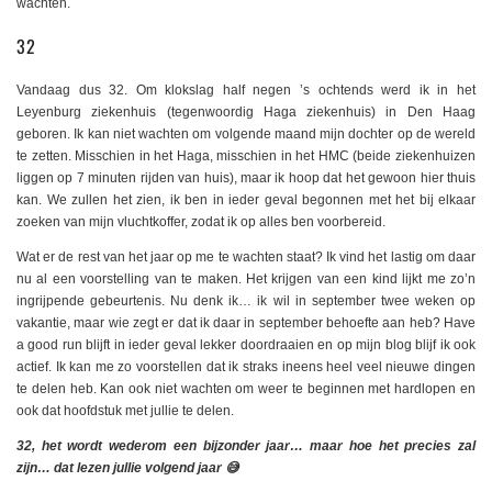
wachten.
32
Vandaag dus 32. Om klokslag half negen ’s ochtends werd ik in het
Leyenburg ziekenhuis (tegenwoordig Haga ziekenhuis) in Den Haag
geboren. Ik kan niet wachten om volgende maand mijn dochter op de wereld
te zetten. Misschien in het Haga, misschien in het HMC (beide ziekenhuizen
liggen op 7 minuten rijden van huis), maar ik hoop dat het gewoon hier thuis
kan. We zullen het zien, ik ben in ieder geval begonnen met het bij elkaar
zoeken van mijn vluchtkoffer, zodat ik op alles ben voorbereid.
Wat er de rest van het jaar op me te wachten staat? Ik vind het lastig om daar
nu al een voorstelling van te maken. Het krijgen van een kind lijkt me zo’n
ingrijpende gebeurtenis. Nu denk ik… ik wil in september twee weken op
vakantie, maar wie zegt er dat ik daar in september behoefte aan heb? Have
a good run blijft in ieder geval lekker doordraaien en op mijn blog blijf ik ook
actief. Ik kan me zo voorstellen dat ik straks ineens heel veel nieuwe dingen
te delen heb. Kan ook niet wachten om weer te beginnen met hardlopen en
ook dat hoofdstuk met jullie te delen.
32, het wordt wederom een bijzonder jaar… maar hoe het precies zal
zijn… dat lezen jullie volgend jaar 😅