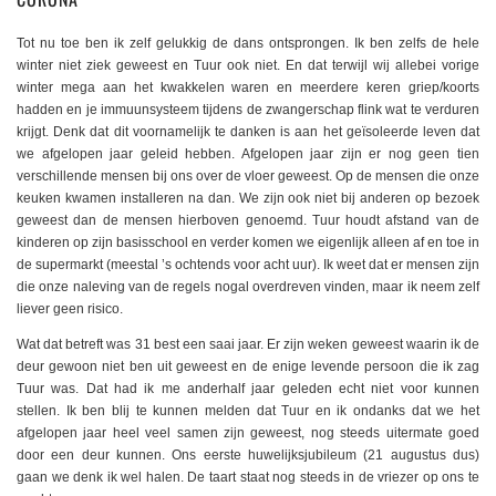
Tot nu toe ben ik zelf gelukkig de dans ontsprongen. Ik ben zelfs de hele
winter niet ziek geweest en Tuur ook niet. En dat terwijl wij allebei vorige
winter mega aan het kwakkelen waren en meerdere keren griep/koorts
hadden en je immuunsysteem tijdens de zwangerschap flink wat te verduren
krijgt. Denk dat dit voornamelijk te danken is aan het geïsoleerde leven dat
we afgelopen jaar geleid hebben. Afgelopen jaar zijn er nog geen tien
verschillende mensen bij ons over de vloer geweest. Op de mensen die onze
keuken kwamen installeren na dan. We zijn ook niet bij anderen op bezoek
geweest dan de mensen hierboven genoemd. Tuur houdt afstand van de
kinderen op zijn basisschool en verder komen we eigenlijk alleen af en toe in
de supermarkt (meestal ’s ochtends voor acht uur). Ik weet dat er mensen zijn
die onze naleving van de regels nogal overdreven vinden, maar ik neem zelf
liever geen risico.
Wat dat betreft was 31 best een saai jaar. Er zijn weken geweest waarin ik de
deur gewoon niet ben uit geweest en de enige levende persoon die ik zag
Tuur was. Dat had ik me anderhalf jaar geleden echt niet voor kunnen
stellen. Ik ben blij te kunnen melden dat Tuur en ik ondanks dat we het
afgelopen jaar heel veel samen zijn geweest, nog steeds uitermate goed
door een deur kunnen. Ons eerste huwelijksjubileum (21 augustus dus)
gaan we denk ik wel halen. De taart staat nog steeds in de vriezer op ons te