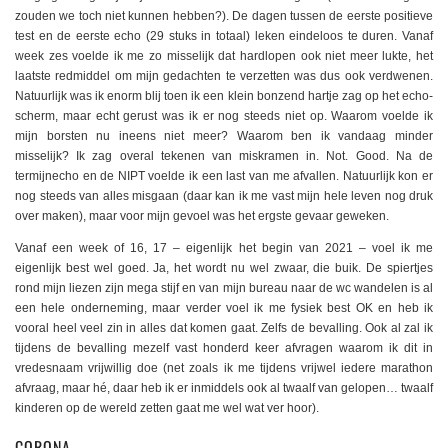
zouden we toch niet kunnen hebben?). De dagen tussen de eerste positieve
test en de eerste echo (29 stuks in totaal) leken eindeloos te duren. Vanaf
week zes voelde ik me zo misselijk dat hardlopen ook niet meer lukte, het
laatste redmiddel om mijn gedachten te verzetten was dus ook verdwenen.
Natuurlijk was ik enorm blij toen ik een klein bonzend hartje zag op het echo-
scherm, maar echt gerust was ik er nog steeds niet op. Waarom voelde ik
mijn borsten nu ineens niet meer? Waarom ben ik vandaag minder
misselijk? Ik zag overal tekenen van miskramen in. Not. Good. Na de
termijnecho en de NIPT voelde ik een last van me afvallen. Natuurlijk kon er
nog steeds van alles misgaan (daar kan ik me vast mijn hele leven nog druk
over maken), maar voor mijn gevoel was het ergste gevaar geweken.
Vanaf een week of 16, 17 – eigenlijk het begin van 2021 – voel ik me
eigenlijk best wel goed. Ja, het wordt nu wel zwaar, die buik. De spiertjes
rond mijn liezen zijn mega stijf en van mijn bureau naar de wc wandelen is al
een hele onderneming, maar verder voel ik me fysiek best OK en heb ik
vooral heel veel zin in alles dat komen gaat. Zelfs de bevalling. Ook al zal ik
tijdens de bevalling mezelf vast honderd keer afvragen waarom ik dit in
vredesnaam vrijwillig doe (net zoals ik me tijdens vrijwel iedere marathon
afvraag, maar hé, daar heb ik er inmiddels ook al twaalf van gelopen… twaalf
kinderen op de wereld zetten gaat me wel wat ver hoor).
CORONA