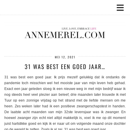
MEI 12, 2021
31 WAS BEST EEN GOED JAAR…
31 was best een goed jaar. Ik prijs mezelf gelukkig dat ik ondanks de
pandemie toch misschien wel het mooiste jaar van mijn leven heb gehad.
Exact een jaar geleden sloeg ik een nieuwe weg in met mijn bedrijf waar ik
nog steeds heel veel plezier aan beleef, drie maanden later trouwde ik met
Tuur op een zonnige vrijdag op het strand met de liefste mensen om me
heen. Zes weken later had ik een positieve zwangerschapstest in handen.
De laatste acht maanden van mijn 32ste levensjaar was ik zwanger. En
hoewel zwanger zijn echt niet altijd makkelijk is, voel ik me op dit moment
juist hartstikke goed en kijk ik er naar uit om volgende maand onze dochter
op de wereld te zetten. Zoals ik al zei, 31 was best een goed jaar.