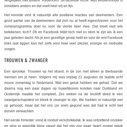
vergelijken met andere ‘influencers’ uit dezelfde niche. Mijn verdienmodel is
inmiddels anders en dat voelt heel vrij en fijn.
Het mooiste vind ik natuurlijk alle positieve reacties van deelnemers. Een
groot aantal van de deelnemers dat zich nu al heeft ingeschreven voor het
zomerprogramma doet nu voor de vierde keer mee. Dat moet vast iets
betekenen, toch? Oh en Facebook blijkt toch niet zo stom te zijn als ik een
jaar geleden dacht. Als je een gezellige groep hebt en voor de rest Facebook
links laat liggen kan het zelfs voor heel veel plezier, energie en motivatie
zorgen.
TROUWEN & ZWANGER
Een sprookje. Trouwen op het strand, in de zon met alleen je dierbaarste
mensen om je heen. Volgens mij was vrijdag 21 augustus de laatste echt
mooie zomerdag in Nederland. Wat een geluk hebben we gehad. Dat we
daarna nog een paar dagen op huwelijksreis konden naar Duitsland en
Oostenrijk maakte het compleet. Zes weken na de bruiloft deed ik een
zwangerschapstest en bleek ik zwanger te zijn. We hadden er natuurlijk wel
op gehoopt, maar dat het ons (zo snel) gegund was dat had ik echt niet
durven verwachten.
Het eerste trimester vond ik ronduit verschrikkelijk. Ik was ontzettend onzeker
en ging er eigenlijk bijna vanuit dat het mis zou gaan (want zoveel geluk