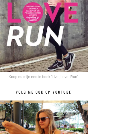
Koop nu mijn eerste boek 'Live, Love, Run'
.
VOLG ME OOK OP YOUTUBE