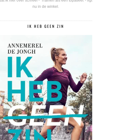
dat ik hier over schreef - 'Trainen als een topatleet' - ligt
nu in de winkel.
IK HEB GEEN ZIN