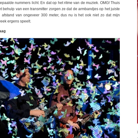
 bepaalde nummers licht. En dat op het ritme van de muziek. OMG! Thuis
met behulp van een transmitter zorgen ze dat de armbandjes op het juiste
n afstand van ongeveer 300 meter, dus nu is het ook niet zo dat mijn
eek ergens speelt.
aag