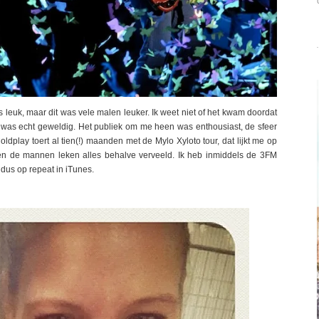
leuk, maar dit was vele malen leuker. Ik weet niet of het kwam doordat
id was echt geweldig. Het publiek om me heen was enthousiast, de sfeer
play toert al tien(!) maanden met de Mylo Xyloto tour, dat lijkt me op
n de mannen leken alles behalve verveeld. Ik heb inmiddels de 3FM
dus op repeat in iTunes.