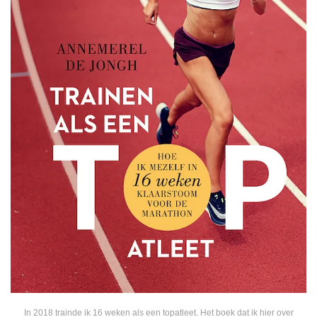
In 2018 trainde ik 16 weken als een topatleet. Het boek dat ik hier over