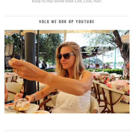
Koop nu mijn eerste boek 'Live, Love, Run'
.
VOLG ME OOK OP YOUTUBE