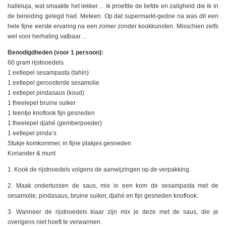
halleluja, wat smaakte het lekker… ik proefde de liefde en zaligheid die ik in
de bereiding gelegd had. Meteen. Op dat supermarkt-gedoe na was dit een
hele fijne eerste ervaring na een zomer zonder kookkunsten. Misschien zelfs
wel voor herhaling vatbaar…
Benodigdheden (voor 1 persoon):
60 gram rijstnoedels
1 eetlepel sesampasta (tahin)
1 eetlepel geroosterde sesamolie
1 eetlepel pindasaus (koud)
1 theelepel bruine suiker
1 teentje knoflook fijn gesneden
1 theelepel djahé (gemberpoeder)
1 eetlepel pinda’s
Stukje komkommer, in fijne plakjes gesneden
Koriander & munt
1. Kook de rijstnoedels volgens de aanwijzingen op de verpakking.
2. Maak ondertussen de saus, mix in een kom de sesampasta met de
sesamolie, pindasaus, bruine suiker, djahé en fijn gesneden knoflook.
3. Wanneer de rijstnoedels klaar zijn mix je deze met de saus, die je
overigens niet hoeft te verwarmen.