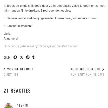
4. Breek de pinda’s, ik deed door ze in een plastic zakje te doen en ze met
mijn handen fijn te drukken. Strooi over de noodles.
5. Serveer verder met de fijn gesneden komkommer, koriander en munt.
6. Laat het u smaken!
Liefs,
Annemerel
Dit recept is gebaseerd op dit recept van Smitten Kitchen
DELEN:
VORIGE BERICHT
VOLGENDE BERICHT
DIARY: 191
RUN BABY RUN: 18 DAYS
21 REACTIES
NESRIN