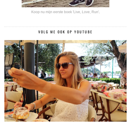
Koop nu mijn eerste boek 'Live, Love, Run'
.
VOLG ME OOK OP YOUTUBE