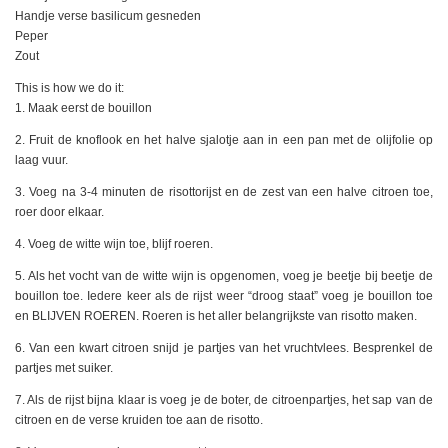
Handje verse basilicum gesneden
Peper
Zout
This is how we do it:
1. Maak eerst de bouillon
2. Fruit de knoflook en het halve sjalotje aan in een pan met de olijfolie op
laag vuur.
3. Voeg na 3-4 minuten de risottorijst en de zest van een halve citroen toe,
roer door elkaar.
4. Voeg de witte wijn toe, blijf roeren.
5. Als het vocht van de witte wijn is opgenomen, voeg je beetje bij beetje de
bouillon toe. Iedere keer als de rijst weer “droog staat” voeg je bouillon toe
en BLIJVEN ROEREN. Roeren is het aller belangrijkste van risotto maken.
6. Van een kwart citroen snijd je partjes van het vruchtvlees. Besprenkel de
partjes met suiker.
7. Als de rijst bijna klaar is voeg je de boter, de citroenpartjes, het sap van de
citroen en de verse kruiden toe aan de risotto.