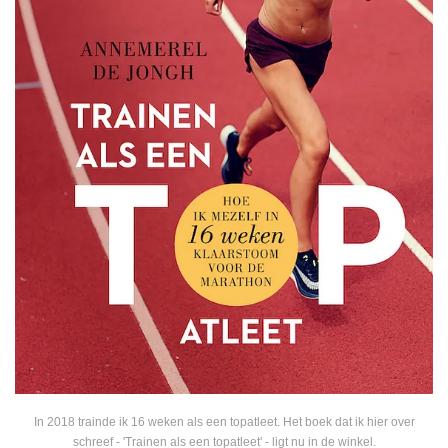
In 2018 trainde ik 16 weken als een topatleet. Het boek dat ik hier over
schreef - 'Trainen als een topatleet' - ligt nu in de winkel.