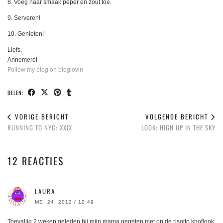
8. Voeg naar smaak peper en zout toe.
9. Serveren!
10. Genieten!
Liefs,
Annemerel
Follow my blog on bloglovin
DELEN:
VORIGE BERICHT
VOLGENDE BERICHT
RUNNING TO NYC: XXIX
LOOK: HIGH UP IN THE SKY
12 REACTIES
LAURA
MEI 24, 2012 / 12:49
Toevallig 2 weken geleden bij mijn mama gegeten met op de risotto knoflook