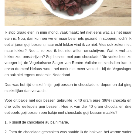
Ik stop graag eten in mijn mond, vaak maakt het niet eens wat, als het maar
eten is. Nou, dan kunnen we er maar beter iets gezond in stoppen, toch? Ik
eet al jaren goji bessen, maar echt lekker vind ik ze niet. Vies ook zeker niet,
maar lekker? Nee… zo zou ik het niet willen omschrijven. Wat ik wel als
lekker zou omschrijven? Goji bessen met pure chocolade! Die verkochten ze
vroeger bij de Vegetarische Slager van Renée Voltaire en sindsdien kan ik
ervan dromen! Helaas wordt het merk niet meer verkocht bij de Vegaslager
en ook niet ergens anders in Nederland.
Dus was het tijd om zelf mijn goji bessen in chocolade te dopen en dat ging
makkelijker dan verwacht!
Voor dit bakje met goji bessen gebruikte ik 40 gram pure (86%) chocola en
drie volle eetlepels goji bessen. Hoe ik van die 40 gram chocola en drie
eetlepels goji bessen een bakje met chooclade goji bessen maakte?
1. Ik smolt de chocolade au bain marie.
2. Toen de chocolade gesmolten was haalde ik de bak van het warme water