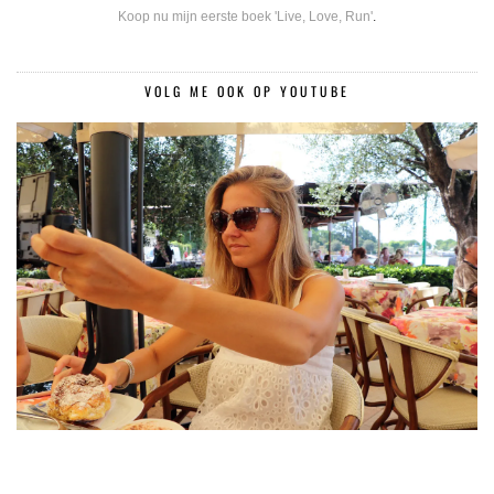
Koop nu mijn eerste boek 'Live, Love, Run'
.
VOLG ME OOK OP YOUTUBE