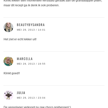
Klinkt lekker! Ben momenteel verslaafd geraakt aan de granaatappel pitten,
maar dit recept ga ik denk ik ook proberen.
BEAUTYBYSANDRA
MEI 29, 2013 / 14:01
Het ziet er echt lekker uit!
MARCELLA
MEI 29, 2013 / 19:55
Klinkt goed!!
JULIA
MEI 29, 2013 / 23:04
De vegaslager verkoopt nu raw choco gojibessen!:)