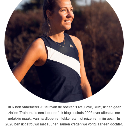
Hi! Ik ben Annemerel. Auteur van de boeken 'Live, Love, Run', 'Ik heb geen
zin' en 'Trainen als een topatleet'. Ik blog al sinds 2003 over alles dat me
gelukkig maakt, van hardlopen en lekker eten tot reizen en mijn gezin. In
2020 ben ik getrouwd met Tuur en samen kregen we vorig jaar een dochter,