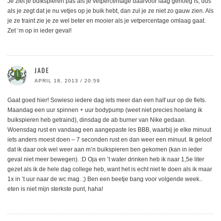
Je ziet je buikspieren pas als je vetpercentage daarvoor laag genoeg is, dus
als je zegt dat je nu vetjes op je buik hebt, dan zul je ze niet zo gauw zien. Als
je ze traint zie je ze wel beter en mooier als je vetpercentage omlaag gaat.
Zet ‘m op in ieder geval!
JADE
APRIL 18, 2013 / 20:59
Gaat goed hier! Sowieso iedere dag iets meer dan een half uur op de fiets.
Maandag een uur spinnen + uur bodypump (weet niet precies hoelang ik
buikspieren heb getraind), dinsdag de ab burner van Nike gedaan.
Woensdag rust en vandaag een aangepaste les BBB, waarbij je elke minuut
iets anders moest doen – 7 seconden rust en dan weer een minuut. Ik geloof
dat ik daar ook wel weer aan m’n buikspieren ben gekomen (kan in ieder
geval niet meer bewegen). :D Oja en ’t water drinken heb ik naar 1,5e liter
gezet als ik de hele dag college heb, want het is echt niet te doen als ik maar
1x in ’t uur naar de wc mag. ;) Ben een beetje bang voor volgende week..
eten is niet mijn sterkste punt, haha!