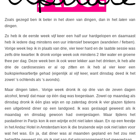
Zoals gezegd ben ik beter in het
doen
van dingen, dan in het
laten
van
dingen.
Zo heb ik de eerste week vijf keer een half uur hardgelopen en daarnaast
heb ik iedere dag minstens een uur intensief bewogen (wandelen / fietsen).
Vorige week liep ik in plaats van drie, vier keer hard en de laatste sessie was
zelfs drie kwartier. Ik dronk vorige week ook minstens 2 liter water en groene
thee per dag. Deze week ben ik ook weer lekker aan het drinken, ik heb alle
drie de cardiosessies er al op zitten en ik heb al vier keer een
buikspierkwartiertje gehad (eigenlijk al vijf keer, want dinsdag deed ik het
zowel ‘s ochtends als ‘s avonds).
Maar dingen laten.. Vorige week dronk ik op drie van de zeven dagen
alcohol, terwijl dat maar op één dag was toegestaan. Zowel op maandag als
dinsdag dronk ik één glas wijn en op zaterdag dronk ik vier glazen tijdens
een uitgebreid diner op een landgoed. Ik was geslaagd geweest als ik
maandag en dinsdag gewoon had overgeslagen. Maar tijdens het
pastadiner in Parijs kon ik een wijntje echt niet laten staan. En op een feestje
in het Andaz Hotel in Amsterdam kon ik die bruisende wijn ook niet laten voor
wat het was. En ja, dat diner was al maanden gepland en het zou niet
hetzelfde geweest zijn als ik niet aan dat wijnarrangement had meegedaan.