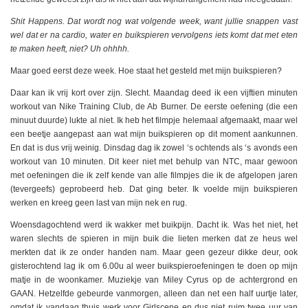
Shit Happens. Dat wordt nog wat volgende week, want jullie snappen vast
wel dat er na cardio, water en buikspieren vervolgens iets komt dat met eten
te maken heeft, niet? Uh ohhhh.
Maar goed eerst deze week. Hoe staat het gesteld met mijn buikspieren?
Daar kan ik vrij kort over zijn. Slecht. Maandag deed ik een vijftien minuten
workout van Nike Training Club, de Ab Burner. De eerste oefening (die een
minuut duurde) lukte al niet. Ik heb het filmpje helemaal afgemaakt, maar wel
een beetje aangepast aan wat mijn buikspieren op dit moment aankunnen.
En dat is dus vrij weinig. Dinsdag dag ik zowel ‘s ochtends als ‘s avonds een
workout van 10 minuten. Dit keer niet met behulp van NTC, maar gewoon
met oefeningen die ik zelf kende van alle filmpjes die ik de afgelopen jaren
(tevergeefs) geprobeerd heb. Dat ging beter. Ik voelde mijn buikspieren
werken en kreeg geen last van mijn nek en rug.
Woensdagochtend werd ik wakker met buikpijn. Dacht ik. Was het niet, het
waren slechts de spieren in mijn buik die lieten merken dat ze heus wel
merkten dat ik ze onder handen nam. Maar geen gezeur dikke deur, ook
gisterochtend lag ik om 6.00u al weer buikspieroefeningen te doen op mijn
matje in de woonkamer. Muziekje van Miley Cyrus op de achtergrond en
GAAN. Hetzelfde gebeurde vanmorgen, alleen dan net een half uurtje later,
omdat ik vandaag thuis werk voor Girlscene en dus niet ruim twee uur van