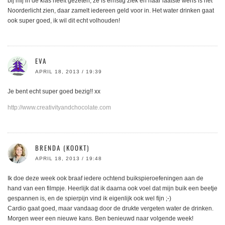
bij mij in de klas heeft gezeten, ze is ernstig ziek en haar laatste wens is het
Noorderlicht zien, daar zamelt iedereen geld voor in. Het water drinken gaat
ook super goed, ik wil dit echt volhouden!
EVA
APRIL 18, 2013 / 19:39
Je bent echt super goed bezig!! xx
http://www.creativityandchocolate.com
BRENDA (KOOKT)
APRIL 18, 2013 / 19:48
Ik doe deze week ook braaf iedere ochtend buikspieroefeningen aan de
hand van een filmpje. Heerlijk dat ik daarna ook voel dat mijn buik een beetje
gespannen is, en de spierpijn vind ik eigenlijk ook wel fijn ;-)
Cardio gaat goed, maar vandaag door de drukte vergeten water de drinken.
Morgen weer een nieuwe kans. Ben benieuwd naar volgende week!