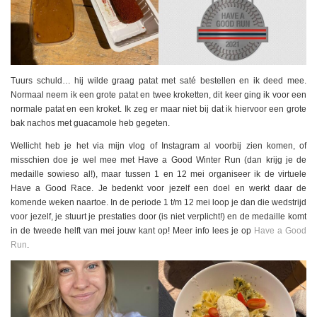
Tuurs schuld… hij wilde graag patat met saté bestellen en ik deed mee.
Normaal neem ik een grote patat en twee kroketten, dit keer ging ik voor een
normale patat en een kroket. Ik zeg er maar niet bij dat ik hiervoor een grote
bak nachos met guacamole heb gegeten.
Wellicht heb je het via mijn vlog of Instagram al voorbij zien komen, of
misschien doe je wel mee met Have a Good Winter Run (dan krijg je de
medaille sowieso al!), maar tussen 1 en 12 mei organiseer ik de virtuele
Have a Good Race. Je bedenkt voor jezelf een doel en werkt daar de
komende weken naartoe. In de periode 1 t/m 12 mei loop je dan die wedstrijd
voor jezelf, je stuurt je prestaties door (is niet verplicht!) en de medaille komt
in de tweede helft van mei jouw kant op! Meer info lees je op
Have a Good
Run
.