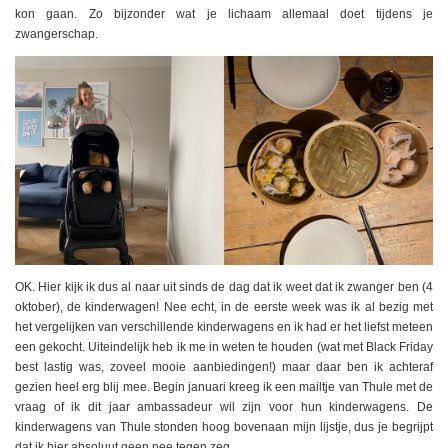
kon gaan. Zo bijzonder wat je lichaam allemaal doet tijdens je
zwangerschap.
OK. Hier kijk ik dus al naar uit sinds de dag dat ik weet dat ik zwanger ben (4
oktober), de kinderwagen! Nee echt, in de eerste week was ik al bezig met
het vergelijken van verschillende kinderwagens en ik had er het liefst meteen
een gekocht. Uiteindelijk heb ik me in weten te houden (wat met Black Friday
best lastig was, zoveel mooie aanbiedingen!) maar daar ben ik achteraf
gezien heel erg blij mee. Begin januari kreeg ik een mailtje van Thule met de
vraag of ik dit jaar ambassadeur wil zijn voor hun kinderwagens. De
kinderwagens van Thule stonden hoog bovenaan mijn lijstje, dus je begrijpt
dat ik hier absoluut geen nee tegen zeg.