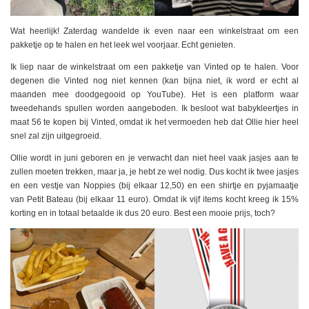
Wat heerlijk! Zaterdag wandelde ik even naar een winkelstraat om een
pakketje op te halen en het leek wel voorjaar. Echt genieten.
Ik liep naar de winkelstraat om een pakketje van Vinted op te halen. Voor
degenen die Vinted nog niet kennen (kan bijna niet, ik word er echt al
maanden mee doodgegooid op YouTube). Het is een platform waar
tweedehands spullen worden aangeboden. Ik besloot wat babykleertjes in
maat 56 te kopen bij Vinted, omdat ik het vermoeden heb dat Ollie hier heel
snel zal zijn uitgegroeid.
Ollie wordt in juni geboren en je verwacht dan niet heel vaak jasjes aan te
zullen moeten trekken, maar ja, je hebt ze wel nodig. Dus kocht ik twee jasjes
en een vestje van Noppies (bij elkaar 12,50) en een shirtje en pyjamaatje
van Petit Bateau (bij elkaar 11 euro). Omdat ik vijf items kocht kreeg ik 15%
korting en in totaal betaalde ik dus 20 euro. Best een mooie prijs, toch?