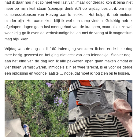
had ik daar nog niet zo heel veel last van, maar donderdag kon ik bijna niet
meer op mijn kuit staan (spierpijn denk ik?) op vrijdag besluit ik om mijn
compressiekousen van Herzog aan te trekken. Het helpt, ik heb meteen
minder pijn. Het aantrekken blijf ik wel een ramp vinden. Gelukkig heb ik
afgelopen dagen geen last meer gehad van de krampen, maar als ik ze wel
weer krijg ga ik even de verloskundige bellen met de vraag of ik magnesium
mag bijslikken.
Vrijdag was de dag dat ik 160 truien ging versturen. Ik ben er de hele dag
mee bezig geweest en het ging niet echt van een leiendakje. Sterker nog..
aan het eind van de dag kon ik alle pakketten open gaan maken omdat er
vier truien vermist waren. Inmiddels zijn er twee terecht, is er voor de derde
een oplossing en voor de laatste … nope, dat moet ik nog zien op te lossen.