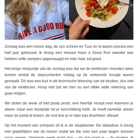
Zondag was een mooie dag, de zon scheen en Tuur en ik waren precies een
half jaar getrouwd. Ik droeg een nieuwe Have a Good Run sweater (we
hebben witte samples opgevraagd) en mijn haar zat goed.
Het enige minpuntje van de zondag was dat we de elektricien moesten laten
komen omdat de stopcontacten vrijdag op de verkeerde hoogte waren
gemaakt. Dit was een fout in de technische tekening van de keuken, dus niet
van de elektricien. Hoop niet dat we hier nu een dikke vette rekening van
gaan krijgen.
We sloten de week af met pasta pesto, een heerlijk recept voor wanneer je
alleen maar een kookpitje tot je beschikking hebt. Je hoeft namelijk alleen
maar de pasta te koken, de rest doe je er later pas doorheen. Ideaal!
Op het moment van schrijven zit ik in de slaapkamer. De stukadoor is bezig
met gladstrijken van de muren zodat we die over een paar dagen kunnen
gaan verven. Volgende week komt dan – als het goed is – de keuken. Ik