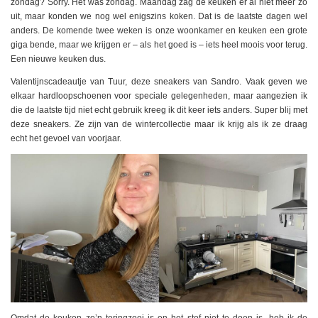
zondag? Sorry. Het was zondag. Maandag zag de keuken er al niet meer zo
uit, maar konden we nog wel enigszins koken. Dat is de laatste dagen wel
anders. De komende twee weken is onze woonkamer en keuken een grote
giga bende, maar we krijgen er – als het goed is – iets heel moois voor terug.
Een nieuwe keuken dus.
Valentijnscadeautje van Tuur, deze sneakers van Sandro. Vaak geven we
elkaar hardloopschoenen voor speciale gelegenheden, maar aangezien ik
die de laatste tijd niet echt gebruik kreeg ik dit keer iets anders. Super blij met
deze sneakers. Ze zijn van de wintercollectie maar ik krijg als ik ze draag
echt het gevoel van voorjaar.