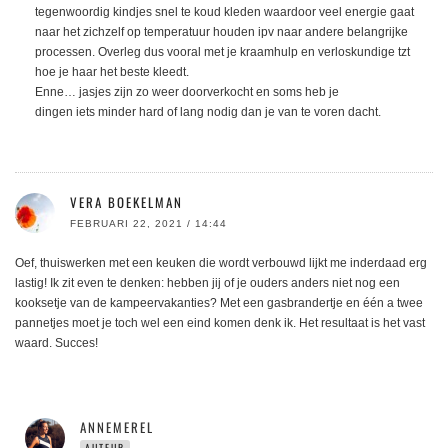
tegenwoordig kindjes snel te koud kleden waardoor veel energie gaat
naar het zichzelf op temperatuur houden ipv naar andere belangrijke
processen. Overleg dus vooral met je kraamhulp en verloskundige tzt
hoe je haar het beste kleedt.
Enne… jasjes zijn zo weer doorverkocht en soms heb je
dingen iets minder hard of lang nodig dan je van te voren dacht.
VERA BOEKELMAN
FEBRUARI 22, 2021 / 14:44
Oef, thuiswerken met een keuken die wordt verbouwd lijkt me inderdaad erg
lastig! Ik zit even te denken: hebben jij of je ouders anders niet nog een
kooksetje van de kampeervakanties? Met een gasbrandertje en één a twee
pannetjes moet je toch wel een eind komen denk ik. Het resultaat is het vast
waard. Succes!
ANNEMEREL
AUTEUR