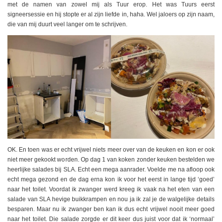
met de namen van zowel mij als Tuur erop. Het was Tuurs eerst
signeersessie en hij stopte er al zijn liefde in, haha. Wel jaloers op zijn naam,
die van mij duurt veel langer om te schrijven.
OK. En toen was er echt vrijwel niets meer over van de keuken en kon er ook
niet meer gekookt worden. Op dag 1 van koken zonder keuken bestelden we
heerlijke salades bij SLA. Echt een mega aanrader. Voelde me na afloop ook
echt mega gezond en de dag erna kon ik voor het eerst in lange tijd ‘goed’
naar het toilet. Voordat ik zwanger werd kreeg ik vaak na het eten van een
salade van SLA hevige buikkrampen en nou ja ik zal je de walgelijke details
besparen. Maar nu ik zwanger ben kan ik dus echt vrijwel nooit meer goed
naar het toilet. Die salade zorgde er dit keer dus juist voor dat ik ‘normaal’