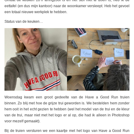
Omdat de keuken zo’n teringzooi is en het stof niet te doen is, heb ik de
eettafel (en dus mijn kantoor) naar de woonkamer versleept. Heb het gevoel
een totaal nieuwe werkplek te hebben.
Status van de keuken…
Woensdag kwam een groot gedeelte van de Have a Good Run truien
binnen. Zo blij met hoe de grijze trui geworden is. We bestelden hem zonder
hem ooit in het echt gezien te hebben (wel het model van de trui en de kleur
van de trui, maar niet met het logo er al op, die had ik alleen in Photoshop
voor mezelf gemaakt).
Bij de truien versturen we een kaartje met het logo van Have a Good Run