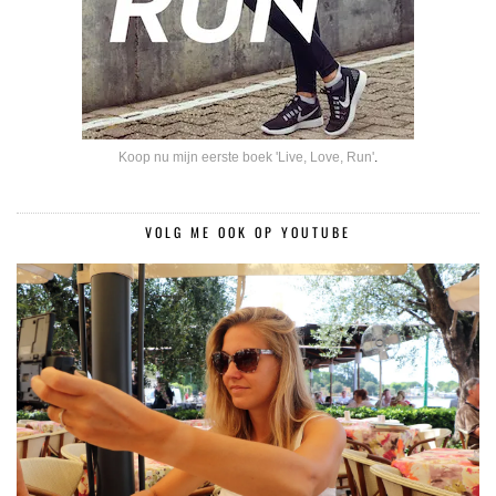
Koop nu mijn eerste boek 'Live, Love, Run'
.
VOLG ME OOK OP YOUTUBE