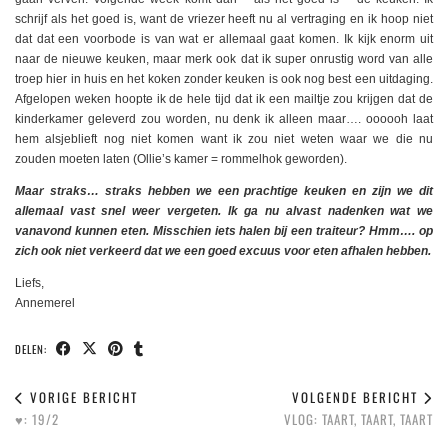
schrijf als het goed is, want de vriezer heeft nu al vertraging en ik hoop niet
dat dat een voorbode is van wat er allemaal gaat komen. Ik kijk enorm uit
naar de nieuwe keuken, maar merk ook dat ik super onrustig word van alle
troep hier in huis en het koken zonder keuken is ook nog best een uitdaging.
Afgelopen weken hoopte ik de hele tijd dat ik een mailtje zou krijgen dat de
kinderkamer geleverd zou worden, nu denk ik alleen maar…. oooooh laat
hem alsjeblieft nog niet komen want ik zou niet weten waar we die nu
zouden moeten laten (Ollie’s kamer = rommelhok geworden).
Maar straks… straks hebben we een prachtige keuken en zijn we dit
allemaal vast snel weer vergeten. Ik ga nu alvast nadenken wat we
vanavond kunnen eten. Misschien iets halen bij een traiteur? Hmm…. op
zich ook niet verkeerd dat we een goed excuus voor eten afhalen hebben.
Liefs,
Annemerel
DELEN:
VORIGE BERICHT
VOLGENDE BERICHT
♥️: 19/2
VLOG: TAART, TAART, TAART