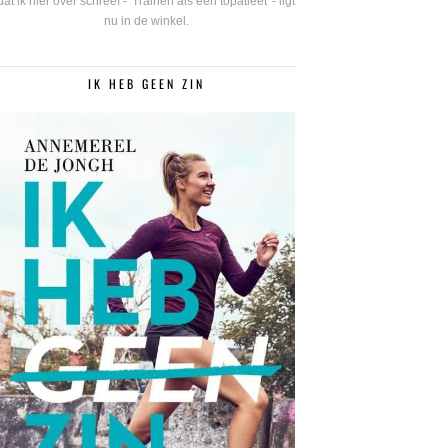
dat ik hier over schreef - 'Trainen als een topatleet' - ligt
nu in de winkel.
IK HEB GEEN ZIN