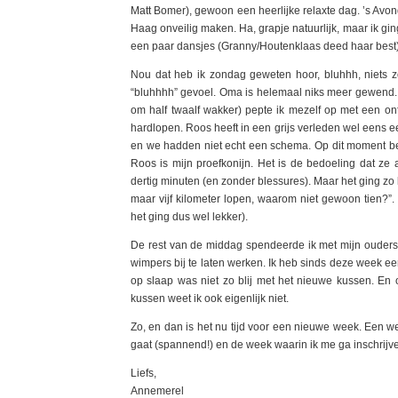
Matt Bomer), gewoon een heerlijke relaxte dag. ’s Avon
Haag onveilig maken. Ha, grapje natuurlijk, maar ik gi
een paar dansjes (Granny/Houtenklaas deed haar best) 
Nou dat heb ik zondag geweten hoor, bluhhh, niets z
“bluhhhh” gevoel. Oma is helemaal niks meer gewend. 
om half twaalf wakker) pepte ik mezelf op met een ont
hardlopen. Roos heeft in een grijs verleden wel eens e
en we hadden niet echt een schema. Op dit moment b
Roos is mijn proefkonijn. Het is de bedoeling dat ze 
dertig minuten (en zonder blessures). Maar het ging zo
maar vijf kilometer lopen, waarom niet gewoon tien?”.
het ging dus wel lekker).
De rest van de middag spendeerde ik met mijn ouders
wimpers bij te laten werken. Ik heb sinds deze week ee
op slaap was niet zo blij met het nieuwe kussen. En
kussen weet ik ook eigenlijk niet.
Zo, en dan is het nu tijd voor een nieuwe week. Een we
gaat (spannend!) en de week waarin ik me ga inschrijven
Liefs,
Annemerel