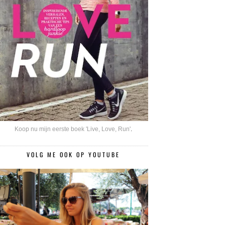
Koop nu mijn eerste boek 'Live, Love, Run'
.
VOLG ME OOK OP YOUTUBE