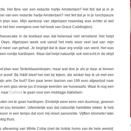
e. Het fijne van een redactie hartje Amsterdam? Het feit dat je in je
el van een redactie hartje Amsterdam? Het feit dat je in je lunchpauze
van plan was. Mijn aankoop van afgelopen maandag was echter al wel
 het hier overigens over het boek van Grace Coddington).
cheesecake in de koelkast was dat helemaal niet vervelend. Het helpt
s. Oeps. Afgelopen week ook vanuit het niets weer veel last van mijn
 meer van gehad. Je begrijpt dat ik daar erg vrolijk van werd. Het was
n rondje hardlopen. Maar dat helpt natuurlijk ook niet echt in de strijd
et plan was Sinterklaasinkopen, maar wat doe je als je daar al binnen
 jezelf. Bij H&M bleef het niet bij kijken, die winkel liep ik uit met een
jn arm. De buit? Een paar leren laarzen van 199 euro afgeprijsd naar
en een glas verse jus d’orange keerden we huiswaarts. Waar ik nog een
s naar
Carlissa
te gaan voor een middagje bijkletsen.
buiten om te gaan hardlopen. Eindelijk weer eens een duurloop, gewoon
l zou belasten. Uiteindelijk was dat natuurlijk hartstikke lekker. Ik heb
oon in een tempo dat voor mij relaxt aanvoelde. Vijftien kilometer later
kig thuis.
e aflevering van White Collar (met de hotste homo van de hele wereld;