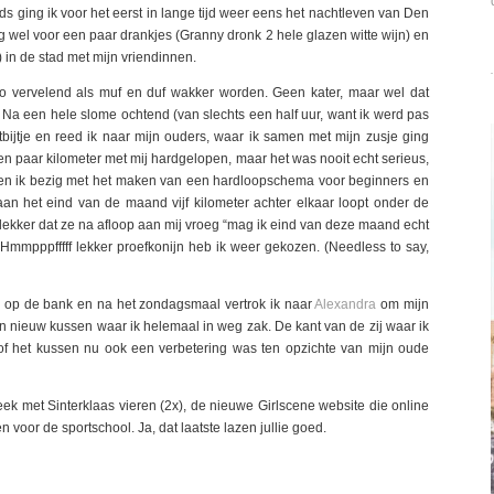
ds ging ik voor het eerst in lange tijd weer eens het nachtleven van Den
ng wel voor een paar drankjes (Granny dronk 2 hele glazen witte wijn) en
in de stad met mijn vriendinnen.
o vervelend als muf en duf wakker worden. Geen kater, maar wel dat
Na een hele slome ochtend (van slechts een half uur, want ik werd pas
bijtje en reed ik naar mijn ouders, waar ik samen met mijn zusje ging
en paar kilometer met mij hardgelopen, maar het was nooit echt serieus,
en ik bezig met het maken van een hardloopschema voor beginners en
aan het eind van de maand vijf kilometer achter elkaar loopt onder de
 lekker dat ze na afloop aan mij vroeg “mag ik eind van deze maand echt
 Hmmpppfffff lekker proefkonijn heb ik weer gekozen. (Needless to say,
 op de bank en na het zondagsmaal vertrok ik naar
Alexandra
om mijn
n nieuw kussen waar ik helemaal in weg zak. De kant van de zij waar ik
 of het kussen nu ook een verbetering was ten opzichte van mijn oude
ek met Sinterklaas vieren (2x), de nieuwe Girlscene website die online
 voor de sportschool. Ja, dat laatste lazen jullie goed.