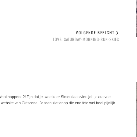
VOLGENDE BERICHT
LOVE: SATURDAY-MORNING-RUN-SKIES
what happend?! Fijn dat je twee keer Sinterklaas viert joh, extra veel
bsite van Girlscene. Je teen ziet er op die ene foto wel heel pijnlijk