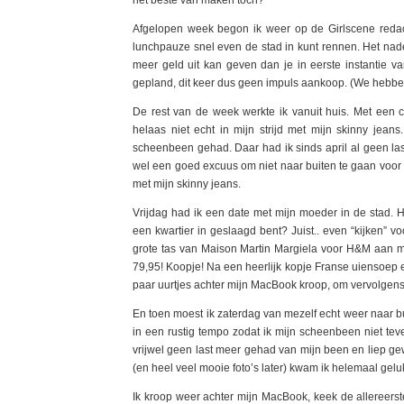
Afgelopen week begon ik weer op de Girlscene redacti
lunchpauze snel even de stad in kunt rennen. Het nade
meer geld uit kan geven dan je in eerste instantie 
gepland, dit keer dus geen impuls aankoop. (We hebben
De rest van de week werkte ik vanuit huis. Met een 
helaas niet echt in mijn strijd met mijn skinny jean
scheenbeen gehad. Daar had ik sinds april al geen last
wel een goed excuus om niet naar buiten te gaan voor ee
met mijn skinny jeans.
Vrijdag had ik een date met mijn moeder in de stad. H
een kwartier in geslaagd bent? Juist.. even “kijken” voor
grote tas van Maison Martin Margiela voor H&M aan mi
79,95! Koopje! Na een heerlijk kopje Franse uiensoep 
paar uurtjes achter mijn MacBook kroop, om vervolgen
En toen moest ik zaterdag van mezelf echt weer naar 
in een rustig tempo zodat ik mijn scheenbeen niet tevee
vrijwel geen last meer gehad van mijn been en liep gew
(en heel veel mooie foto’s later) kwam ik helemaal geluk
Ik kroop weer achter mijn MacBook, keek de allereerst