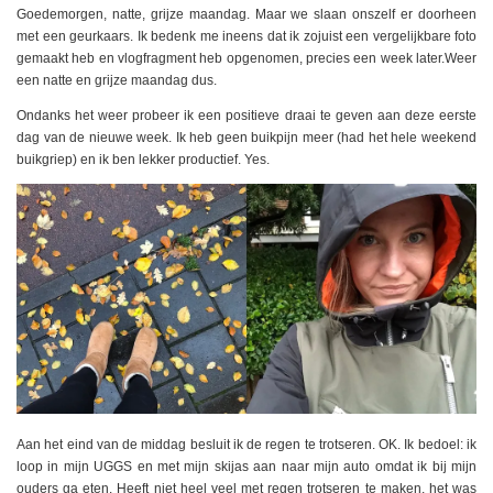
Goedemorgen, natte, grijze maandag. Maar we slaan onszelf er doorheen
met een geurkaars. Ik bedenk me ineens dat ik zojuist een vergelijkbare foto
gemaakt heb en vlogfragment heb opgenomen, precies een week later.Weer
een natte en grijze maandag dus.
Ondanks het weer probeer ik een positieve draai te geven aan deze eerste
dag van de nieuwe week. Ik heb geen buikpijn meer (had het hele weekend
buikgriep) en ik ben lekker productief. Yes.
Aan het eind van de middag besluit ik de regen te trotseren. OK. Ik bedoel: ik
loop in mijn UGGS en met mijn skijas aan naar mijn auto omdat ik bij mijn
ouders ga eten. Heeft niet heel veel met regen trotseren te maken, het was