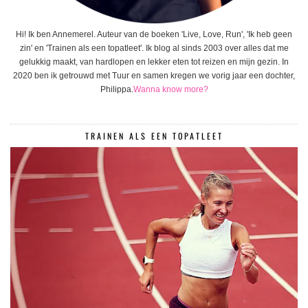
Hi! Ik ben Annemerel. Auteur van de boeken 'Live, Love, Run', 'Ik heb geen
zin' en 'Trainen als een topatleet'. Ik blog al sinds 2003 over alles dat me
gelukkig maakt, van hardlopen en lekker eten tot reizen en mijn gezin. In
2020 ben ik getrouwd met Tuur en samen kregen we vorig jaar een dochter,
Philippa.
Wanna know more?
TRAINEN ALS EEN TOPATLEET