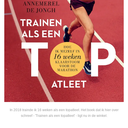
In 2018 trainde ik 16 weken als een topatleet. Het boek dat ik hier over
schreef - 'Trainen als een topatleet' - ligt nu in de winkel.