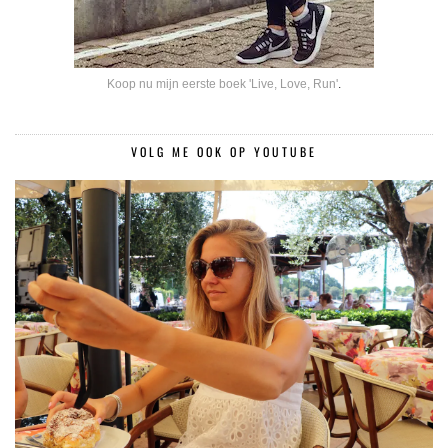
Koop nu mijn eerste boek 'Live, Love, Run'
.
VOLG ME OOK OP YOUTUBE