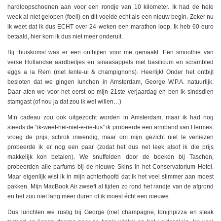
hardloopschoenen aan voor een rondje van 10 kilometer. Ik had de hele
week al niet gelopen (foei!) en dit voelde echt als een nieuw begin. Zeker nu
ik weet dat ik dus ECHT over 24 weken een marathon loop. Ik heb 60 euro
betaald, hier kom ik dus niet meer onderuit.
Bij thuiskomst was er een ontbijten voor me gemaakt. Een smoothie van
verse Hollandse aardbeitjes en sinaasappels met basilicum en scrambled
eggs a la Rem (met lente-ui & champignons). Heerlijk! Onder het ontbijt
besloten dat we gingen lunchen in Amsterdam, George W.P.A. natuurlijk.
Daar aten we voor het eerst op mijn 21ste verjaardag en ben ik sindsdien
stamgast (of nou ja dat zou ik wel willen…)
M’n cadeau zou ook uitgezocht worden in Amsterdam, maar ik had nog
steeds de “ik-weet-het-niet-e-rie-tus” ik probeerde een armband van Hermes,
vroeg de prijs, schrok inwendig, maar om mijn gezicht niet te verliezen
probeerde ik er nog een paar (zodat het dus net leek alsof ik die prijs
makkelijk kon betalen). We snuffelden door de boeken bij Taschen,
probeerden alle parfums bij de nieuwe Skins in het Conservatorium Hotel.
Maar eigenlijk wist ik in mijn achterhoofd dat ik het veel slimmer aan moest
pakken. Mijn MacBook Air zweeft al tijden zo rond het randje van de afgrond
en het zou niet lang meer duren of ik moest écht een nieuwe.
Dus lunchten we rustig bij George (met champagne, tonijnpizza en steak