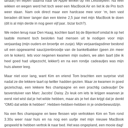
tartaar) en liepen daarna naar de Apple winkel op het Leidseplein. Na veel
wikken en wegen werd het toch weer een MacBook Air en liet ik de Pro toch
weer staan. Nam ook direct maar een hardcase mee voor ‘m, ben vast
beraden dit keer langer dan een kleine 2,5 jaar met mijn MacBook te doen
(dit is al mijn derde in nog geen vijf jaar.. bizar toch?).
We reden terug naar Den Haag, kochten taart bij de Bijenkorf omdat ik op het
laatste moment toch besloten had mensen uit te nodigen voor mijn
verjaardag (mijn ouders en broertje en zusje). Mijn verjaardagsdiner bestond
uit een opgewarmd saucijzenbroodje van de banketbakker (geen zin meer
om te koken). Iets voor negenen kwamen mijn ouders, we aten taart (die ik
heel goed had uitgezocht, lekker!) en na een rondje cadeautjes was mijn
huis alweer leeg.
Maar niet voor lang, want Kim en vriend Tom brachten een surprise visit
nadat ze die lekkere taart op twitter hadden gezien. Maar ze kwamen in goed
gezelschap, een lekkere fles champagne en een prachtig cadeautje! De
tasverstuiver van Marc Jacobs’ Daisy. Zo leuk om iets te krijgen waarvan je
eerst niet wist dat je het wilde hebben, maar als je het dan krijgt dat je denkt
“OMG dat wilde ik hebben”. Hebben-hebben-hebben in je onderbewustzijn.
Na een fles champagne en twee flessen wijn vertrokken Kim en Tom rond
3.30u weer naar huis en na nog een uurtje met mijn nieuwe MacBook
gespeeld te hebben vertrok ik naar bed. Het was ongepland, een mooie dag!