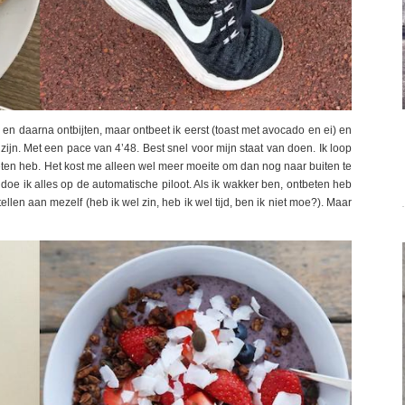
 en daarna ontbijten, maar ontbeet ik eerst (toast met avocado en ei) en
zijn. Met een pace van 4’48. Best snel voor mijn staat van doen. Ik loop
eten heb. Het kost me alleen wel meer moeite om dan nog naar buiten te
 doe ik alles op de automatische piloot. Als ik wakker ben, ontbeten heb
llen aan mezelf (heb ik wel zin, heb ik wel tijd, ben ik niet moe?). Maar