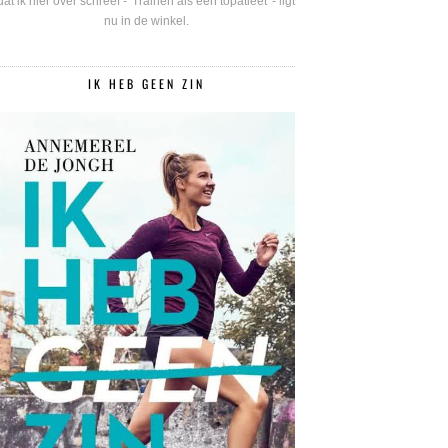
dat ik hier over schreef - 'Trainen als een topatleet' - ligt
nu in de winkel.
IK HEB GEEN ZIN