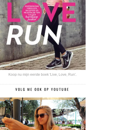
Koop nu mijn eerste boek 'Live, Love, Run'
.
VOLG ME OOK OP YOUTUBE