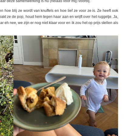
ar deze samenwerking is nu (helaas voor mij) voorbij.
en hoe blij ze wordt van knuffels en hoe lief ze voor ze is. Ze heeft ook
 pakt ze de pop, houd hem tegen haar aan en wrijft over het ruggetje. Ja,
 eh nee, we zijn er nog niet klaar voor en ik zou het op prijs stellen als