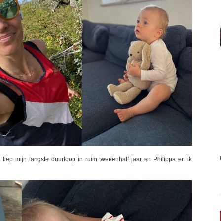
 liep mijn langste duurloop in ruim tweeënhalf jaar en Philippa en ik