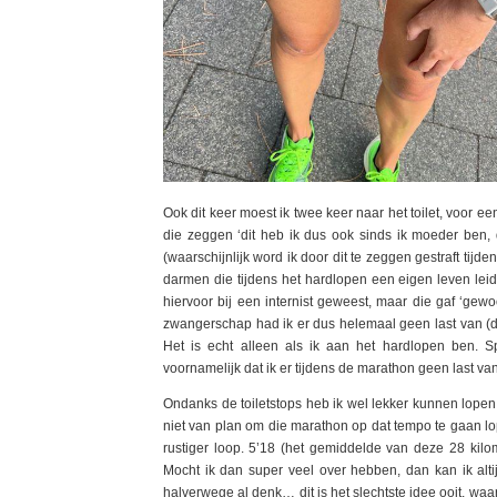
Ook dit keer moest ik twee keer naar het toilet, voor e
die zeggen ‘dit heb ik dus ook sinds ik moeder ben, 
(waarschijnlijk word ik door dit te zeggen gestraft tijd
darmen die tijdens het hardlopen een eigen leven leide
hiervoor bij een internist geweest, maar die gaf ‘gew
zwangerschap had ik er dus helemaal geen last van (dat
Het is echt alleen als ik aan het hardlopen ben. Sp
voornamelijk dat ik er tijdens de marathon geen last va
Ondanks de toiletstops heb ik wel lekker kunnen lope
niet van plan om die marathon op dat tempo te gaan lop
rustiger loop. 5’18 (het gemiddelde van deze 28 kilom
Mocht ik dan super veel over hebben, dan kan ik alti
halverwege al denk… dit is het slechtste idee ooit, waa