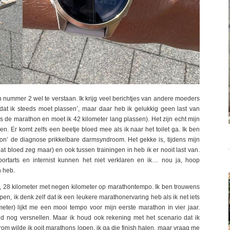
en nummer 2 wel te verstaan. Ik krijg veel berichtjes van andere moeders
dat ik steeds moet plassen’, maar daar heb ik gelukkig geen last van
ens de marathon en moet ik 42 kilometer lang plassen). Het zijn echt mijn
n. Er komt zelfs een beetje bloed mee als ik naar het toilet ga. Ik ben
oon’ de diagnose prikkelbare darmsyndroom. Het gekke is, tijdens mijn
 bloed zeg maar) en ook tussen trainingen in heb ik er nooit last van.
ortarts en internist kunnen het niet verklaren en ik… nou ja, hoop
n heb.
n, 28 kilometer met negen kilometer op marathontempo. Ik ben trouwens
en, ik denk zelf dat ik een leukere marathonervaring heb als ik net iets
eter) lijkt me een mooi tempo voor mijn eerste marathon in vier jaar.
jd nog versnellen. Maar ik houd ook rekening met het scenario dat ik
rom wilde ik ooit marathons lopen, ik ga die finish halen, maar vraag me