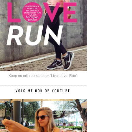
Koop nu mijn eerste boek 'Live, Love, Run'
.
VOLG ME OOK OP YOUTUBE