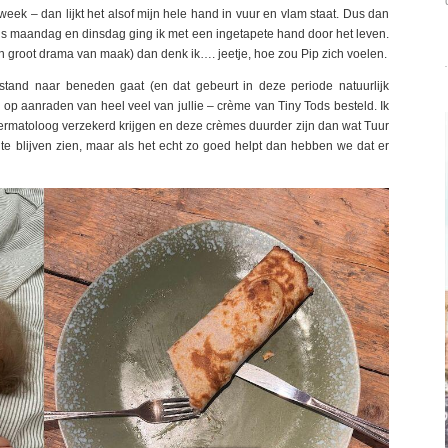
eek – dan lijkt het alsof mijn hele hand in vuur en vlam staat. Dus dan
us maandag en dinsdag ging ik met een ingetapete hand door het leven.
o’n groot drama van maak) dan denk ik…. jeetje, hoe zou Pip zich voelen.
tand naar beneden gaat (en dat gebeurt in deze periode natuurlijk
– op aanraden van heel veel van jullie – crème van Tiny Tods besteld. Ik
ermatoloog verzekerd krijgen en deze crèmes duurder zijn dan wat Tuur
 te blijven zien, maar als het echt zo goed helpt dan hebben we dat er