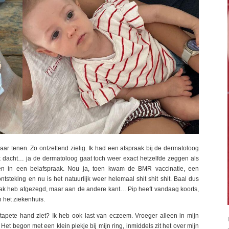
haar tenen. Zo ontzettend zielig. Ik had een afspraak bij de dermatoloog
dacht… ja de dermatoloog gaat toch weer exact hetzelfde zeggen als
ten in een belafspraak. Nou ja, toen kwam de BMR vaccinatie, een
steking en nu is het natuurlijk weer helemaal shit shit shit. Baal dus
raak heb afgezegd, maar aan de andere kant… Pip heeft vandaag koorts,
 het ziekenhuis.
tapete hand ziet? Ik heb ook last van eczeem. Vroeger alleen in mijn
Het begon met een klein plekje bij mijn ring, inmiddels zit het over mijn