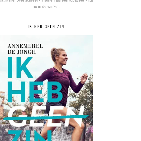
dat ik hier over schreef - 'Trainen als een topatleet' - ligt
nu in de winkel.
IK HEB GEEN ZIN