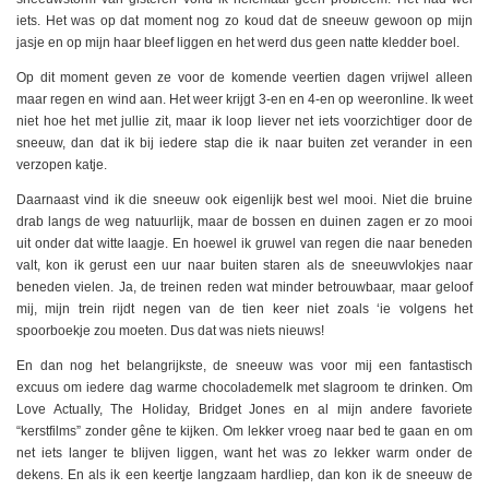
iets. Het was op dat moment nog zo koud dat de sneeuw gewoon op mijn
jasje en op mijn haar bleef liggen en het werd dus geen natte kledder boel.
Op dit moment geven ze voor de komende veertien dagen vrijwel alleen
maar regen en wind aan. Het weer krijgt 3-en en 4-en op weeronline. Ik weet
niet hoe het met jullie zit, maar ik loop liever net iets voorzichtiger door de
sneeuw, dan dat ik bij iedere stap die ik naar buiten zet verander in een
verzopen katje.
Daarnaast vind ik die sneeuw ook eigenlijk best wel mooi. Niet die bruine
drab langs de weg natuurlijk, maar de bossen en duinen zagen er zo mooi
uit onder dat witte laagje. En hoewel ik gruwel van regen die naar beneden
valt, kon ik gerust een uur naar buiten staren als de sneeuwvlokjes naar
beneden vielen. Ja, de treinen reden wat minder betrouwbaar, maar geloof
mij, mijn trein rijdt negen van de tien keer niet zoals ‘ie volgens het
spoorboekje zou moeten. Dus dat was niets nieuws!
En dan nog het belangrijkste, de sneeuw was voor mij een fantastisch
excuus om iedere dag warme chocolademelk met slagroom te drinken. Om
Love Actually, The Holiday, Bridget Jones en al mijn andere favoriete
“kerstfilms” zonder gêne te kijken. Om lekker vroeg naar bed te gaan en om
net iets langer te blijven liggen, want het was zo lekker warm onder de
dekens. En als ik een keertje langzaam hardliep, dan kon ik de sneeuw de