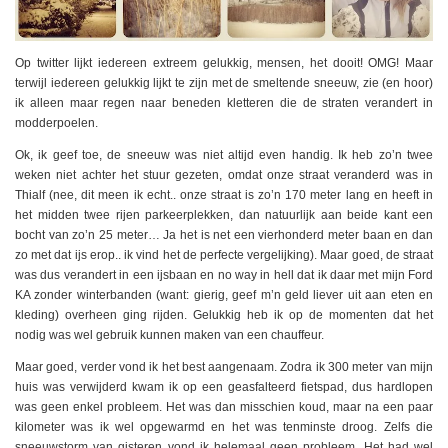
Op twitter lijkt iedereen extreem gelukkig, mensen, het dooit! OMG! Maar
terwijl iedereen gelukkig lijkt te zijn met de smeltende sneeuw, zie (en hoor)
ik alleen maar regen naar beneden kletteren die de straten verandert in
modderpoelen.
Ok, ik geef toe, de sneeuw was niet altijd even handig. Ik heb zo’n twee
weken niet achter het stuur gezeten, omdat onze straat veranderd was in
Thialf (nee, dit meen ik echt.. onze straat is zo’n 170 meter lang en heeft in
het midden twee rijen parkeerplekken, dan natuurlijk aan beide kant een
bocht van zo’n 25 meter… Ja het is net een vierhonderd meter baan en dan
zo met dat ijs erop.. ik vind het de perfecte vergelijking). Maar goed, de straat
was dus verandert in een ijsbaan en no way in hell dat ik daar met mijn Ford
KA zonder winterbanden (want: gierig, geef m’n geld liever uit aan eten en
kleding) overheen ging rijden. Gelukkig heb ik op de momenten dat het
nodig was wel gebruik kunnen maken van een chauffeur.
Maar goed, verder vond ik het best aangenaam. Zodra ik 300 meter van mijn
huis was verwijderd kwam ik op een geasfalteerd fietspad, dus hardlopen
was geen enkel probleem. Het was dan misschien koud, maar na een paar
kilometer was ik wel opgewarmd en het was tenminste droog. Zelfs die
sneeuwstorm van gisteren vond ik helemaal geen probleem. Het had wel