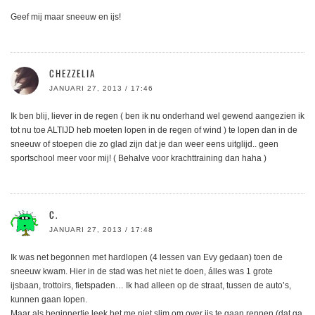
Geef mij maar sneeuw en ijs!
CHEZZELIA
JANUARI 27, 2013 / 17:46
Ik ben blij, liever in de regen ( ben ik nu onderhand wel gewend aangezien ik
tot nu toe ALTIJD heb moeten lopen in de regen of wind ) te lopen dan in de
sneeuw of stoepen die zo glad zijn dat je dan weer eens uitglijd.. geen
sportschool meer voor mij! ( Behalve voor krachttraining dan haha )
C.
JANUARI 27, 2013 / 17:48
Ik was net begonnen met hardlopen (4 lessen van Evy gedaan) toen de
sneeuw kwam. Hier in de stad was het niet te doen, álles was 1 grote
ijsbaan, trottoirs, fietspaden… Ik had alleen op de straat, tussen de auto’s,
kunnen gaan lopen.
Maar als beginnertje leek het me niet slim om over ijs te gaan rennen (dat ga