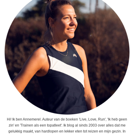
Hi! Ik ben Annemerel. Auteur van de boeken 'Live, Love, Run', 'Ik heb geen
zin' en 'Trainen als een topatleet'. Ik blog al sinds 2003 over alles dat me
gelukkig maakt, van hardlopen en lekker eten tot reizen en mijn gezin. In