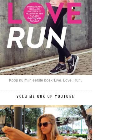
Koop nu mijn eerste boek 'Live, Love, Run'
.
VOLG ME OOK OP YOUTUBE