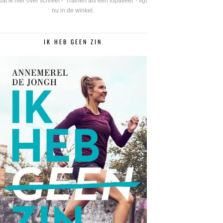
dat ik hier over schreef - 'Trainen als een topatleet' - ligt
nu in de winkel.
IK HEB GEEN ZIN