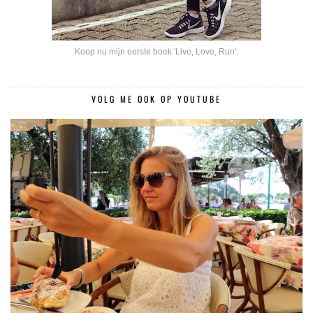
Koop nu mijn eerste boek 'Live, Love, Run'
.
VOLG ME OOK OP YOUTUBE