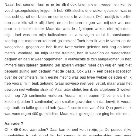
Naast het sporten, kun je je bij BBB ook laten meten, wegen en kun je
voedingsbegeleiding krijgen. Ik heb BBB slechts drie weken getest en was er
niet echt op uit om kilo’s en centimeters te verliezen. Oké, eerlijk is eerlijk,
een paar kilo wil ik altijd kwijt en die heupen mogen van mij ook wel een
paar centimeter minder. Maar dat was de afgelopen weken niet mijn doel,
mijn doel was om mijn buikspieren te verstevigen zodat ik aanstaande
zondag die marathon kei hard ga rocken! Toch ben ik van te voren op de
weegschaal gegaan en heb ik me twee weken geleden ook nog op laten
meten. Vandaag, na mijn laatste training, ben ik weer op de weegschaal
gegaan en ben ik weer opgemeten. Ik verwachtte te zijn aangekomen, ik heb
immers mijn spieren getraind (en spieren wegen meer dan vet) en heb niet
bepaald zuinig aan gedaan met de pasta. Ook was ik een beetje sceptisch
over de centimeters, mijn eerste meting was pas twee weken geleden en ik
heb vooral mijn buik getraind (waar sowieso niet veel vet zit, maar waar het
gewoon niet volledig strak is).Maar uiteindelijk ben ik de afgelopen 2 weken
toch nog 7,5 centimeter verloren. Vooral mijn heupen (2 centimeter) en
knieën (beiden 1 centimeter) zijn smaller geworden en dat terwijl ik vooral
mijn buik en taille getraind heb (waar 1 centimeter vanaf is). Qua gewicht, ik
was vanmorgen 400 gram lichter. Maar zoals gezegd, daar ging het niet om.
Aanrader?
Of ik BBB zou aanraden? Daar kan ik heel kort in zijn, ja. De persoonlijke
begeleiding is ontzettend fijn, het sporten in de warmtecabine zorgt voor