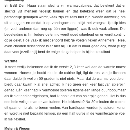
Bij BBB Den Haag staan slechts vijf warmtecabines, dat betekent dat er
slechts vijf mensen tegelijk trainen en dat betekent weer dat je heel
persoonlijk geholpen wordt, vaak zijn ze zelfs met zijn tweeën aanwezig om
uit te leggen en omdat ik op zondagochtend altijd het vroegste tijdstip kies
(en veel anderen dan nog op één oor liggen), was ik ook vaak alleen. Die
begeleiding is fijn. Iedere oefening wordt goed uitgelegd en er wordt continu
op je gelet. Hoe vaak ik niet gehoord heb ‘je voeten flexen Annemerel’. Nee,
even cheaten tussendoor is er niet bij. En dat is maar goed ook, want je ligt
daar voor jezelf en jij bent de enige die geholpen is bij het resultaat.
Warmte
Ik moet eerlijk bekennen dat ik de eerste 2, 3 keer wel aan de warmte moest
wennen. Hoewel je hoofd niet in de cabine ligt, ligt de rest van je lichaam
daar duidelijk wel en 50 graden is niet niets. Maar dat de warmte voordelen
biedt, daar kwam ik al snel achter. Ik heb geen één keer last van spierpijn
gehad. Eén keer had ik vermoeide spieren tijdens een lange duurloop, maar
als ik niet had hardgelopen, had ik nooit last van spierpijn gehad. Het is dus
een hele veilige manier van trainen. Het lekkerste? Na 30 minuten de cabine
uit gaan en je als herboren voelen. Van hardlopen worden je spieren korter
en wordt je niet bepaald leniger, na een half uurtje in de warmtecabine voel
ik me flexibel.
Meten & Wegen