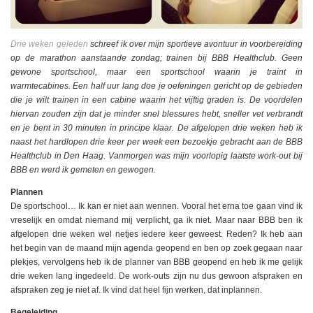
Drie weken geleden
schreef ik over mijn sportieve avontuur in voorbereiding
op de marathon aanstaande zondag; trainen bij BBB Healthclub. Geen
gewone sportschool, maar een sportschool waarin je traint in
warmtecabines. Een half uur lang doe je oefeningen gericht op de gebieden
die je wilt trainen in een cabine waarin het vijftig graden is. De voordelen
hiervan zouden zijn dat je minder snel blessures hebt, sneller vet verbrandt
en je bent in 30 minuten in principe klaar. De afgelopen drie weken heb ik
naast het hardlopen drie keer per week een bezoekje gebracht aan de BBB
Healthclub in Den Haag. Vanmorgen was mijn voorlopig laatste work-out bij
BBB en werd ik gemeten en gewogen.
Plannen
De sportschool… Ik kan er niet aan wennen. Vooral het erna toe gaan vind ik
vreselijk en omdat niemand mij verplicht, ga ik niet. Maar naar BBB ben ik
afgelopen drie weken wel netjes iedere keer geweest. Reden? Ik heb aan
het begin van de maand mijn agenda geopend en ben op zoek gegaan naar
plekjes, vervolgens heb ik de planner van BBB geopend en heb ik me gelijk
drie weken lang ingedeeld. De work-outs zijn nu dus gewoon afspraken en
afspraken zeg je niet af. Ik vind dat heel fijn werken, dat inplannen.
Begeleiding