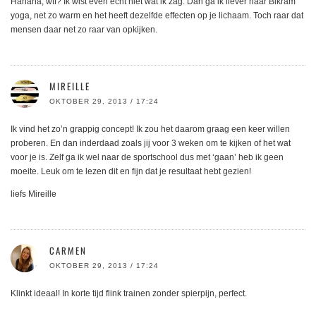
Hahaha, wtf? Ik wist even echt niet wat ik zag. Dan ga ik liever naar Bikram
yoga, net zo warm en het heeft dezelfde effecten op je lichaam. Toch raar dat
mensen daar net zo raar van opkijken.
MIREILLE
OKTOBER 29, 2013 / 17:24
Ik vind het zo’n grappig concept! Ik zou het daarom graag een keer willen
proberen. En dan inderdaad zoals jij voor 3 weken om te kijken of het wat
voor je is. Zelf ga ik wel naar de sportschool dus met ‘gaan’ heb ik geen
moeite. Leuk om te lezen dit en fijn dat je resultaat hebt gezien!
liefs Mireille
CARMEN
OKTOBER 29, 2013 / 17:24
Klinkt ideaal! In korte tijd flink trainen zonder spierpijn, perfect.