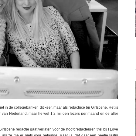
et in de collegebanken dit keer, maar als redactrice bij Girlscene. Het is
 van Nederland, maar hé wel 1,2 miljoen lezers per maand en de aller
rlscene redactie gaat verlaten voor de hoofdredacteuren titel bij I Love
 als ze me er niets voor betaalde. Maar ja, dat gaat een beetje lastig