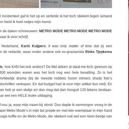
 incidenteel gaf ik het op en vertelde ik het toch stiekem tegen iemand
en hield ik heel netjes mijn mond.
van de daken schreeuwen.
METRO MODE METRO MODE METRO MODE
ar ik voor schrijf.
an Nederland,
Karin Kuijpers
.
It was only matter of time
dat zij een
in de redactie, waar onder andere ook ex-grazianista
Rinke Tjepkema
ls
, hoe KAN het ook anders? De titel alleen al staat me toch gewoon op
 300 woorden waren was het toch nog een hele bevalling. Zo is het
hrikkelijk drama (bij de meeste roddels horen immers shady foto’s
schriften verkopen. En dat budget had ik voor mijn artikel dus niet). En
 Dan heb je een stukje en dan mag dat dan hooguit 120 tekens bestaan.
r wel een HELE leuke uitdaging.
 of nou ja, waar mijn naam bij stond. Dus stapte ik vanmorgen vroeg in de
tapel Metro Mode’s in mijn tas propte en met één exemplaar in mijn hand
kopje koffie en de Metro Mode, die stiekem ook wel een klein beetje van