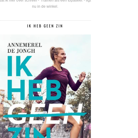
dat ik hier over schreef - 'Trainen als een topatleet' - ligt
nu in de winkel.
IK HEB GEEN ZIN