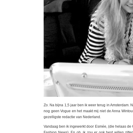
Zo. Na bijna 1,5 jaar ben ik weer terug in Amsterdam. Ni
nog geen Vogue en het maakt mij niet de Anna Wintour
gezelligste redactie van Nederland.
Vandaag ben ik ingewerkt door Esmée, (die helaas de Gi
Fashion News). En oh, ik zou er ook best willen zitten