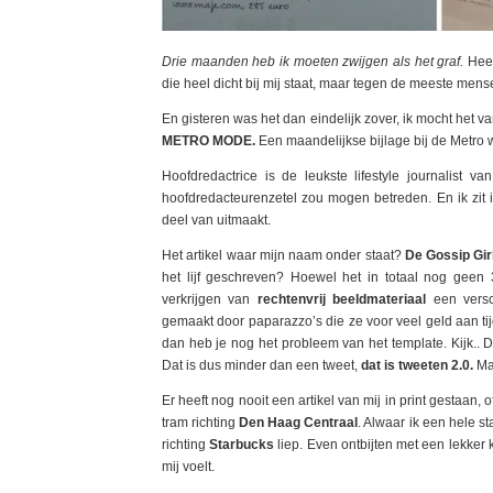
Drie maanden heb ik moeten zwijgen als het graf.
Heel
die heel dicht bij mij staat, maar tegen de meeste mens
En gisteren was het dan eindelijk zover, ik mocht het 
METRO MODE.
Een maandelijkse bijlage bij de Metro wa
Hoofdredactrice is de leukste lifestyle journalist v
hoofdredacteurenzetel zou mogen betreden. En ik zit 
deel van uitmaakt.
Het artikel waar mijn naam onder staat?
De Gossip Gir
het lijf geschreven? Hoewel het in totaal nog geen
verkrijgen van
rechtenvrij beeldmateriaal
een versc
gemaakt door paparazzo’s die ze voor veel geld aan tijd
dan heb je nog het probleem van het template. Kijk..
Dat is dus minder dan een tweet,
dat is tweeten 2.0.
Maa
Er heeft nog nooit een artikel van mij in print gestaan,
tram richting
Den Haag Centraal
. Alwaar ik een hele s
richting
Starbucks
liep. Even ontbijten met een lekker 
mij voelt.