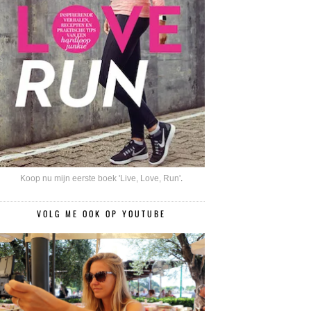
Koop nu mijn eerste boek 'Live, Love, Run'
.
VOLG ME OOK OP YOUTUBE