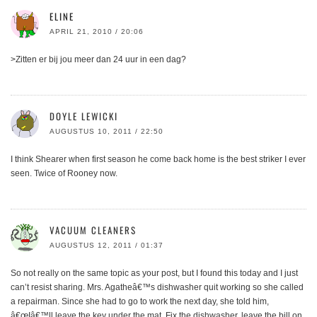
ELINE
APRIL 21, 2010 / 20:06
>Zitten er bij jou meer dan 24 uur in een dag?
DOYLE LEWICKI
AUGUSTUS 10, 2011 / 22:50
I think Shearer when first season he come back home is the best striker I ever
seen. Twice of Rooney now.
VACUUM CLEANERS
AUGUSTUS 12, 2011 / 01:37
So not really on the same topic as your post, but I found this today and I just
can’t resist sharing. Mrs. Agatheâ€™s dishwasher quit working so she called
a repairman. Since she had to go to work the next day, she told him,
â€œIâ€™ll leave the key under the mat. Fix the dishwasher, leave the bill on