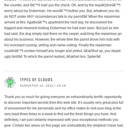
the counter, and Iâ€™ll mail you the check. Oh, and by the wayâ€¦donâ€™t
worry about my Doberman. He wonâ€™t bother you. But, whatever you do,
do NOT under ANY circumstances talk to my parrot!â€ When the repairman
arrived at Mrs. Agatheâ€™s apartment the next day, he discovered the
biggest and meanest looking Doberman he had ever seen. But just as she
had said, the dog simply laid there on the carpet, watching the repairman go
about his business. However, the whole time the parrot drove him nuts with
his incessant cursing, yelling and name-calling. Finally the repairman
couldnâ€™t contain himself any longer and yelled, â€œShut up, you stupid
ugly bird!â€ To which the parrot replied, â€œGet him, Spike!â€
TYPES OF CLOUDS
AUGUSTUS 12, 2011 / 23:19
Thank you so much for giving everyone an extraordinarily terrific opportunity
to discover important secrets from this web site. It’s usually very great plus full
of amusement for me personally and my office mates to visit your blog at the
very least three times in a week to find out the fresh things you have. And
definitely, I am just certainly impressed with your exceptional methods you
give. Certain two areas on this page are undoubtedly the simplest I have had.