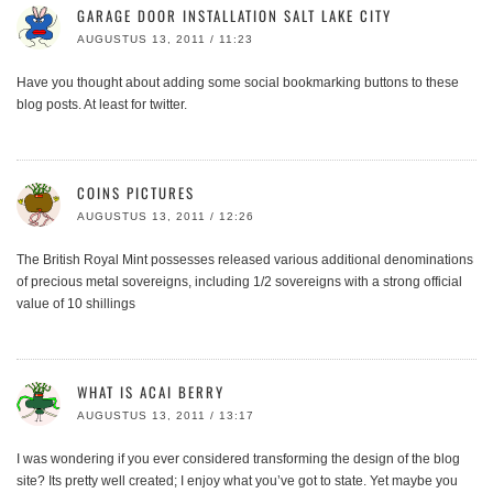
GARAGE DOOR INSTALLATION SALT LAKE CITY
AUGUSTUS 13, 2011 / 11:23
Have you thought about adding some social bookmarking buttons to these
blog posts. At least for twitter.
COINS PICTURES
AUGUSTUS 13, 2011 / 12:26
The British Royal Mint possesses released various additional denominations
of precious metal sovereigns, including 1/2 sovereigns with a strong official
value of 10 shillings
WHAT IS ACAI BERRY
AUGUSTUS 13, 2011 / 13:17
I was wondering if you ever considered transforming the design of the blog
site? Its pretty well created; I enjoy what you’ve got to state. Yet maybe you