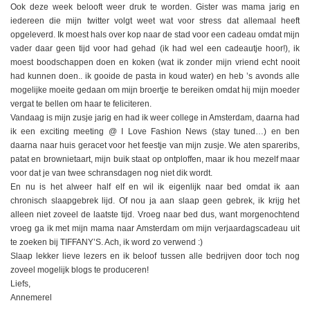
Ook deze week belooft weer druk te worden. Gister was mama jarig en
iedereen die mijn twitter volgt weet wat voor stress dat allemaal heeft
opgeleverd. Ik moest hals over kop naar de stad voor een cadeau omdat mijn
vader daar geen tijd voor had gehad (ik had wel een cadeautje hoor!), ik
moest boodschappen doen en koken (wat ik zonder mijn vriend echt nooit
had kunnen doen.. ik gooide de pasta in koud water) en heb ’s avonds alle
mogelijke moeite gedaan om mijn broertje te bereiken omdat hij mijn moeder
vergat te bellen om haar te feliciteren.
Vandaag is mijn zusje jarig en had ik weer college in Amsterdam, daarna had
ik een exciting meeting @ I Love Fashion News (stay tuned…) en ben
daarna naar huis geracet voor het feestje van mijn zusje. We aten spareribs,
patat en brownietaart, mijn buik staat op ontploffen, maar ik hou mezelf maar
voor dat je van twee schransdagen nog niet dik wordt.
En nu is het alweer half elf en wil ik eigenlijk naar bed omdat ik aan
chronisch slaapgebrek lijd. Of nou ja aan slaap geen gebrek, ik krijg het
alleen niet zoveel de laatste tijd. Vroeg naar bed dus, want morgenochtend
vroeg ga ik met mijn mama naar Amsterdam om mijn verjaardagscadeau uit
te zoeken bij TIFFANY’S. Ach, ik word zo verwend :)
Slaap lekker lieve lezers en ik beloof tussen alle bedrijven door toch nog
zoveel mogelijk blogs te produceren!
Liefs,
Annemerel