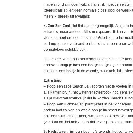
rimpels rond zijn ogen wilt, althans.. ik moet de eerst
(gebruik alsjeblieft geen normale gloss, door de weerkaa
meen ik, spreek uit ervaring!)
4. Zon Zon Zon!
Het liefst zo lang mogelijk. Als je je
schaduw, maar anders.. full sun exposure! Ik kan van 9
vier keer heel erg goed insmeer! Goed ik heb het nooit 
zo lang je niet verbrand en het slechts een paar we
dermatoloog gelukkig ook.
Tijdens het zonnen is het verder belangrijk dat je heel
onbewust knijp je toch een beetje met je ogen en aaiiii 
dat soms een beetje in de warmte, maar ook dat is slecht
Extra tips
:
– Koop een setje Beach Bal, sporten met je voeten in 
alle kanten bruin, het water reflecteert ook nog eens e
als je dreigt verschrikkelijk duf te worden. Beach Bal ho
– Koop een luchtbed en plant jezelf in het kinderbad,
bodem laat zakken en wat je aan je luchtbed bevestigd, z
ook een stuk minder heet, wat soms ook best wel aang
(vandaar dat het ook zaak is dat je zorgt dat je niet kunt 
5. Hydrateren.
En dan begint ’s avonds het echte wer