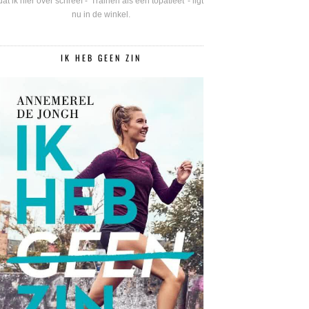
dat ik hier over schreef - 'Trainen als een topatleet' - ligt
nu in de winkel.
IK HEB GEEN ZIN