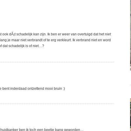
ok dÃ¡t schadelijk kan zijn. Ik ben er weer van overtuigd dat het niet
lang je maar niet verbrandt of te erg verkleurt. Ik verbrand niet en word
f dat schadelijk is of niet…?
e bent inderdaad ontzettend mooi bruin :)
ver huidkanker ben ik toch een beetje bang geworden…