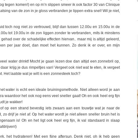
e nog tegen komen!) en op m’n slippen smeer ik ook factor 30 van Clinique
tsing van de zon in je gloss verbranden je lippen extra snel! Wil je niet,
 huid toch nog niet zo vertrouwd, blijf dan tussen 12.00u en 15.00u in de
.00u tot 19.00u in de zon liggen zonder te verbranden, mits ik minstens
gehad over de schadelijke effecten hiervan.. maar mij is altijd geleerd,
ken per jaar doet, dan moet het kunnen. Zo denk ik er over, en mijn
 veel water drinkt! Mocht je gaan lezen doe dan altijd een zonnebril op,
daar krijg je dus rimpeltjes van! Vergeet ook niet wat te eten, ik vergeet
. Het laatste wat je wilt is een zonnesteek toch?
het water is echt een ideale bruiningsmethode. Niet alleen word je aan
xtra waardoor het ook nog eens veel sneller gaat! Oh en ook heel erg fijn
udt je wakker!
 of op een strand bevestig iets zwaars aan een touwtje wat je naar de
o drijf je niet af. Op het water wordt je niet alleen sneller bruin het is
enaam is! Oh en het ligt ook heel erg fijn, ik val standaard in slaap
afdrijven!)
k, het hydrateren! Met een fijne aftersun. Denk niet, oh ik heb geen