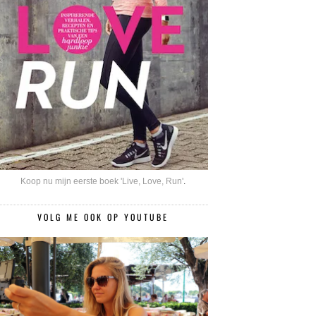
Koop nu mijn eerste boek 'Live, Love, Run'
.
VOLG ME OOK OP YOUTUBE