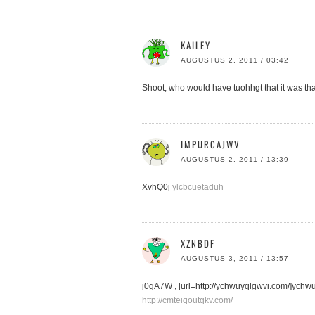
KAILEY
AUGUSTUS 2, 2011 / 03:42
Shoot, who would have tuohhgt that it was th
IMPURCAJWV
AUGUSTUS 2, 2011 / 13:39
XvhQ0j
ylcbcuetaduh
XZNBDF
AUGUSTUS 3, 2011 / 13:57
j0gA7W , [url=http://ychwuyqlgwvi.com/]ychwuyql
http://cmteiqoutqkv.com/