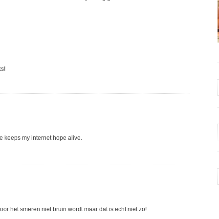
s!
ge keeps my internet hope alive.
or het smeren niet bruin wordt maar dat is echt niet zo!