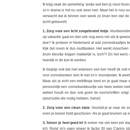
Ik krijg vaak de opmerking ‘jeetje wat ben jij mooi bru
zo’n drama is het nu ook weer niet. Maar het is nou oo
verwacht dat ik binnen een week zo bruin ben dat d
(echt gebeurd!)
1. Zorg voor een licht zongebruind tintje.
Voorbereiding
op vakantie gaat en dan ook nog eens net als ik gewoon 
doe? Ik probeer in Nederland al wat zonnestraaltjes t
Kijk dat noem ik dus multitasken. Het werkt misschien 
bruin kleurtje krijgen makkelijk is, toch?! En het went
heerlijk in de tuin te werken.
Ik begrijp ook dat niet iedereen een tuin heeft (ik ook 
voor zonnebanken ben ik niet zo’n voorstander. Ik weet
Maar als je echt een melkflesje bent en je gaat maar e
persoonlijk een zonnebankkuurtje van twee weken niet z
weken houdt en dan ook goed de voorschriften volgt e
(alsof jullie die nodig hebben, haha!)
2. Zorg voor een clean slate.
Voordat je je naar de zo
even je benen hebt geschoren. Als je gaat bruinen op ee
3. Smeer je heel goed in!
Ik smeer me vier keer per dag
in!). Rond m’n ogen smeer ik factor 30 van Clarins (