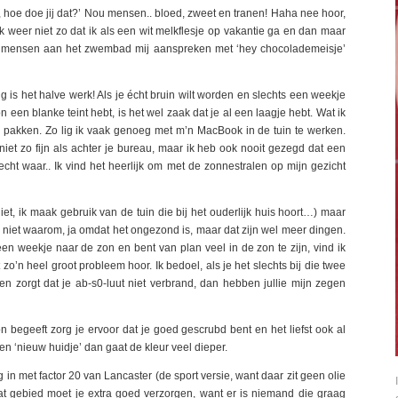
in, hoe doe jij dat?’ Nou mensen.. bloed, zweet en tranen! Haha nee hoor,
k weer niet zo dat ik als een wit melkflesje op vakantie ga en dan maar
e mensen aan het zwembad mij aanspreken met ‘hey chocolademeisje’
 is het halve werk! Als je écht bruin wilt worden en slechts een weekje
een blanke teint hebt, is het wel zaak dat je al een laagje hebt. Wat ik
e pakken. Zo lig ik vaak genoeg met m’n MacBook in de tuin te werken.
niet zo fijn als achter je bureau, maar ik heb ook nooit gezegd dat een
, echt waar.. Ik vind het heerlijk om met de zonnestralen op mijn gezicht
niet, ik maak gebruik van de tuin die bij het ouderlijk huis hoort…) maar
 niet waarom, ja omdat het ongezond is, maar dat zijn wel meer dingen.
en weekje naar de zon en bent van plan veel in de zon te zijn, vind ik
o’n heel groot probleem hoor. Ik bedoel, als je het slechts bij die twee
n zorgt dat je ab-s0-luut niet verbrand, dan hebben jullie mijn zegen
n begeeft zorg je ervoor dat je goed gescrubd bent en het liefst ook al
n ‘nieuw huidje’ dan gaat de kleur veel dieper.
 in met factor 20 van Lancaster (de sport versie, want daar zit geen olie
dat gebied moet je extra goed verzorgen, want er is niemand die graag