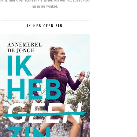
dat ik hier over schreef - 'Trainen als een topatleet' - ligt
nu in de winkel.
IK HEB GEEN ZIN