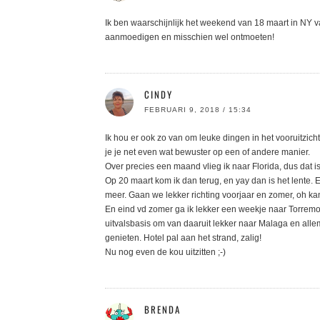
Ik ben waarschijnlijk het weekend van 18 maart in NY va
aanmoedigen en misschien wel ontmoeten!
CINDY
FEBRUARI 9, 2018 / 15:34
Ik hou er ook zo van om leuke dingen in het vooruitzicht
je je net even wat bewuster op een of andere manier.
Over precies een maand vlieg ik naar Florida, dus dat is
Op 20 maart kom ik dan terug, en yay dan is het lente. 
meer. Gaan we lekker richting voorjaar en zomer, oh ka
En eind vd zomer ga ik lekker een weekje naar Torremoli
uitvalsbasis om van daaruit lekker naar Malaga en allem
genieten. Hotel pal aan het strand, zalig!
Nu nog even de kou uitzitten ;-)
BRENDA