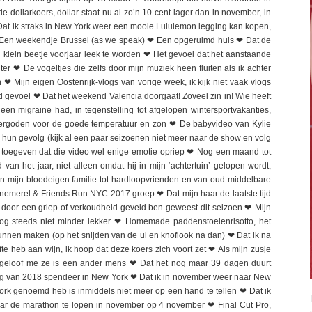
llarkoers, dollar staat nu al zo’n 10 cent lager dan in november, in
 ❤ Dat ik straks in New York weer een mooie Lululemon legging kan kopen,
 Een weekendje Brussel (as we speak) ❤ Een opgeruimd huis ❤ Dat de
klein beetje voorjaar leek te worden ❤ Het gevoel dat het aanstaande
 lichter ❤ De vogeltjes die zelfs door mijn muziek heen fluiten als ik achter
❤ Mijn eigen Oostenrijk-vlogs van vorige week, ik kijk niet vaak vlogs
oed gevoel ❤ Dat het weekend Valencia doorgaat! Zoveel zin in! Wie heeft
een migraine had, in tegenstelling tot afgelopen wintersportvakanties,
eergoden voor de goede temperatuur en zon ❤ De babyvideo van Kylie
n hun gevolg (kijk al een paar seizoenen niet meer naar de show en volg
jk toegeven dat die video wel enige emotie opriep ❤ Nog een maand tot
an het jaar, niet alleen omdat hij in mijn ‘achtertuin’ gelopen wordt,
mijn bloedeigen familie tot hardloopvrienden en van oud middelbare
nnemerel & Friends Run NYC 2017 groep ❤ Dat mijn haar de laatste tijd
niet door een griep of verkoudheid geveld ben geweest dit seizoen ❤ Mijn
nog steeds niet minder lekker ❤ Homemade paddenstoelenrisotto, het
kunnen maken (op het snijden van de ui en knoflook na dan) ❤ Dat ik na
 heb aan wijn, ik hoop dat deze koers zich voort zet ❤ Als mijn zusje
n, geloof me ze is een ander mens ❤ Dat het nog maar 39 dagen duurt
tedag van 2018 spendeer in New York ❤ Dat ik in november weer naar New
ork genoemd heb is inmiddels niet meer op een hand te tellen ❤ Dat ik
ar de marathon te lopen in november op 4 november ❤ Final Cut Pro,