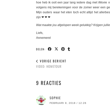
hoe heb ik ooit een jaar lang iedere dag met iMovie 
volgens mij berekeningen voor de zomer weer een gere
Mijn ouders waar het eten toch echt altijd het allerbe
zijn ❤ ❤ ❤
Wat maakte jou afgelopen week gelukkig? Krijgen jullie 
Liefs,
Annemerel
DELEN:
VORIGE BERICHT
VIDEO: HOMETOUR
9 REACTIES
SOPHIE
FEBRUARI 9, 2018 / 12:26