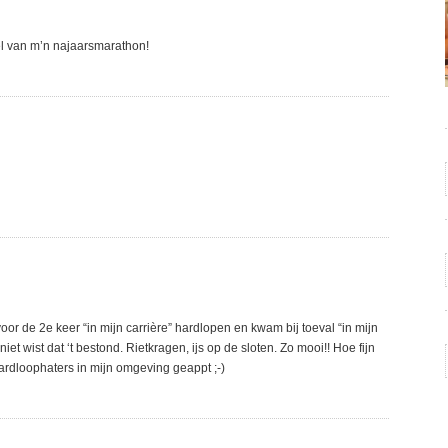
el van m’n najaarsmarathon!
or de 2e keer “in mijn carrière” hardlopen en kwam bij toeval “in mijn
et wist dat ‘t bestond. Rietkragen, ijs op de sloten. Zo mooi!! Hoe fijn
ardloophaters in mijn omgeving geappt ;-)