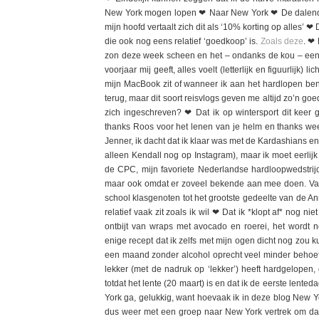
New York mogen lopen ❤ Naar New York ❤ De dalende do
mijn hoofd vertaalt zich dit als ‘10% korting op alles’
die ook nog eens relatief ‘goedkoop’ is.
Zoals deze
. ❤
zon deze week scheen en het – ondanks de kou – een 
voorjaar mij geeft, alles voelt (letterlijk en figuurlijk)
mijn MacBook zit of wanneer ik aan het hardlopen ben 
terug, maar dit soort reisvlogs geven me altijd zo’n g
zich ingeschreven? ❤ Dat ik op wintersport dit keer g
thanks Roos voor het lenen van je helm en thanks w
Jenner, ik dacht dat ik klaar was met de Kardashians e
alleen Kendall nog op Instagram), maar ik moet eerli
de CPC, mijn favoriete Nederlandse hardloopwedstrijd v
maar ook omdat er zoveel bekende aan mee doen. Van 
school klasgenoten tot het grootste gedeelte van de A
relatief vaak zit zoals ik wil ❤ Dat ik *klopt af* nog 
ontbijt van wraps met avocado en roerei, het wordt 
enige recept dat ik zelfs met mijn ogen dicht nog zou 
een maand zonder alcohol oprecht veel minder behoefte
lekker (met de nadruk op ‘lekker’) heeft hardgelope
totdat het lente (20 maart) is en dat ik de eerste len
York ga, gelukkig, want hoevaak ik in deze blog New Y
dus weer met een groep naar New York vertrek om da