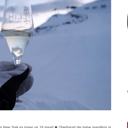
in New York ga lopen op 18 maart ❤ Überhaupt die halve marathon in