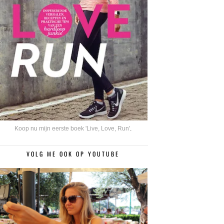
Koop nu mijn eerste boek 'Live, Love, Run'
.
VOLG ME OOK OP YOUTUBE